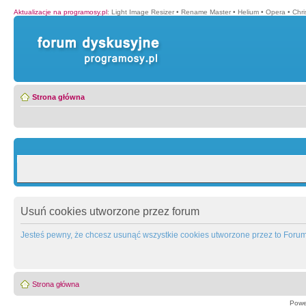
Aktualizacje na programosy.pl
:
Light Image Resizer
•
Rename Master
•
Helium
•
Opera
•
Chr
Strona główna
Usuń cookies utworzone przez forum
Jesteś pewny, że chcesz usunąć wszystkie cookies utworzone przez to Foru
Strona główna
Powe