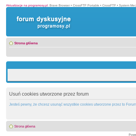
Aktualizacje na programosy.pl
:
Brave Browser
•
CrossFTP Portable
•
CrossFTP
•
System Mec
Strona główna
Usuń cookies utworzone przez forum
Jesteś pewny, że chcesz usunąć wszystkie cookies utworzone przez to Foru
Strona główna
Powe