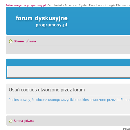
Aktualizacje na programosy.pl
:
Zero Install
•
Advanced SystemCare Free
•
Google Chrome
•
Strona główna
Usuń cookies utworzone przez forum
Jesteś pewny, że chcesz usunąć wszystkie cookies utworzone przez to Foru
Strona główna
Powe