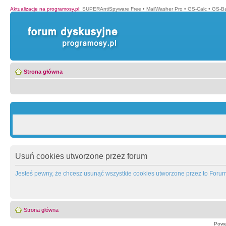
Aktualizacje na programosy.pl
:
SUPERAntiSpyware Free
•
MailWasher Pro
•
GS-Calc
•
GS-B
Strona główna
Usuń cookies utworzone przez forum
Jesteś pewny, że chcesz usunąć wszystkie cookies utworzone przez to Foru
Strona główna
Powe