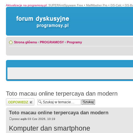
Aktualizacje na programosy.pl
:
SUPERAntiSpyware Free
•
MailWasher Pro
•
GS-Calc
•
GS-B
Strona główna
‹
PROGRAMOSY
‹
Programy
Toto macau online terpercaya dan modern
Wyślij odpowiedź
Toto macau online terpercaya dan modern
przez
aqib
03 Cze 2026, 10:19
Komputer dan smartphone