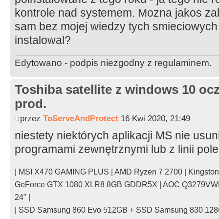
kontrole nad systemem. Mozna jakos z
sam bez mojej wiedzy tych smieciowych
instalowal?
Edytowano - podpis niezgodny z regulaminem.
Toshiba satellite z windows 10 oc
prod.
przez
ToServeAndProtect
16 Kwi 2020, 21:49
niestety niektórych aplikacji MS nie usu
programami zewnętrznymi lub z linii pol
| MSI X470 GAMING PLUS | AMD Ryzen 7 2700 | Kingsto
GeForce GTX 1080 XLR8 8GB GDDR5X | AOC Q3279VWFD
24" |
| SSD Samsung 860 Evo 512GB + SSD Samsung 830 128