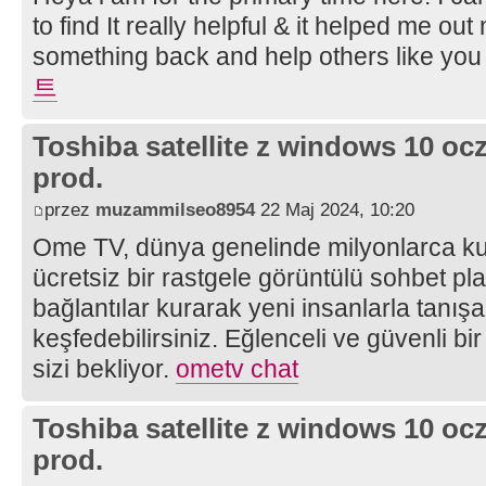
to find It really helpful & it helped me ou
something back and help others like yo
트
Toshiba satellite z windows 10 oc
prod.
przez
muzammilseo8954
22 Maj 2024, 10:20
Ome TV, dünya genelinde milyonlarca kulla
ücretsiz bir rastgele görüntülü sohbet pl
bağlantılar kurarak yeni insanlarla tanışabi
keşfedebilirsiniz. Eğlenceli ve güvenli bi
sizi bekliyor.
ometv chat
Toshiba satellite z windows 10 oc
prod.