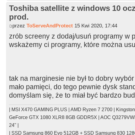
Toshiba satellite z windows 10 oc
prod.
przez
ToServeAndProtect
15 Kwi 2020, 17:44
zrób screeny z dodaj/usuń programy w p
wskażemy ci programy, które można us
tak na marginesie nie był to dobry wybór 
mało pamięci, do tego pewnie dysk sta
domyślam się, że to miał być bardzo bu
| MSI X470 GAMING PLUS | AMD Ryzen 7 2700 | Kingsto
GeForce GTX 1080 XLR8 8GB GDDR5X | AOC Q3279VWFD
24" |
| SSD Samsung 860 Evo 512GB + SSD Samsung 830 128