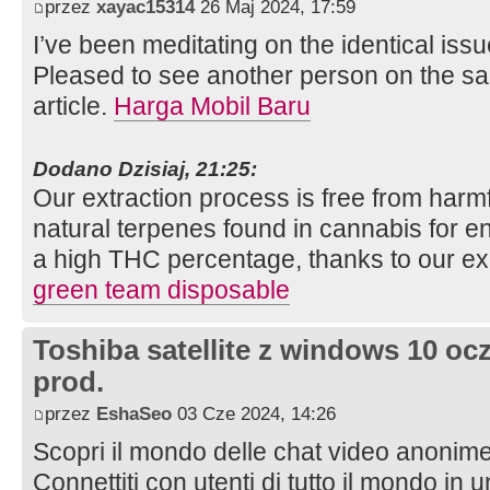
przez
xayac15314
26 Maj 2024, 17:59
I’ve been meditating on the identical issu
Pleased to see another person on the s
article.
Harga Mobil Baru
Dodano Dzisiaj, 21:25:
Our extraction process is free from harmf
natural terpenes found in cannabis for 
a high THC percentage, thanks to our exp
green team disposable
Toshiba satellite z windows 10 oc
prod.
przez
EshaSeo
03 Cze 2024, 14:26
Scopri il mondo delle chat video anoni
Connettiti con utenti di tutto il mondo in