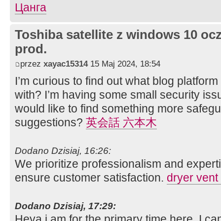
Цанга
Toshiba satellite z windows 10 oc
prod.
przez
xayac15314
15 Maj 2024, 18:54
I’m curious to find out what blog platfo
with? I’m having some small security issu
would like to find something more safe
suggestions?
英会話 六本木
Dodano Dzisiaj, 16:26:
We prioritize professionalism and expertis
ensure customer satisfaction.
dryer vent
Dodano Dzisiaj, 17:29:
Heya i am for the primary time here. I ca