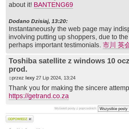
about it!
BANTENG69
Dodano Dzisiaj, 13:20:
Instantaneously the web page may indisp
involving putting up shoppers, due to the
perhaps important testimonials.
市川 英
Toshiba satellite z windows 10 oc
prod.
przez
lexy
27 Lip 2024, 13:24
Thank you for making the sincere attempt 
https://getrand.co.za
Wyświetl posty z poprzednich:
Wyślij odpowiedź