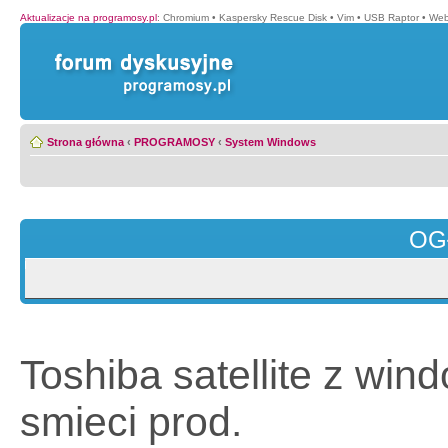
Aktualizacje na programosy.pl
:
Chromium
•
Kaspersky Rescue Disk
•
Vim
•
USB Raptor
•
Web
Strona główna
‹
PROGRAMOSY
‹
System Windows
OG
Toshiba satellite z wi
smieci prod.