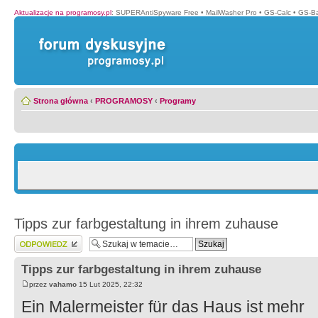
Aktualizacje na programosy.pl
:
SUPERAntiSpyware Free
•
MailWasher Pro
•
GS-Calc
•
GS-B
Strona główna
‹
PROGRAMOSY
‹
Programy
Tipps zur farbgestaltung in ihrem zuhause
Wyślij odpowiedź
Tipps zur farbgestaltung in ihrem zuhause
przez
vahamo
15 Lut 2025, 22:32
Ein Malermeister für das Haus ist mehr