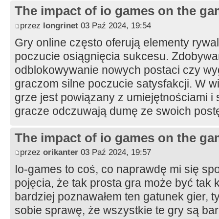
The impact of io games on the ga
przez
longrinet
03 Paź 2024, 19:54
Gry online często oferują elementy rywal
poczucie osiągnięcia sukcesu. Zdobyw
odblokowywanie nowych postaci czy wyg
graczom silne poczucie satysfakcji. W 
grze jest powiązany z umiejętnościami i s
gracze odczuwają dumę ze swoich post
The impact of io games on the ga
przez
orikanter
03 Paź 2024, 19:57
Io-games to coś, co naprawdę mi się sp
pojęcia, że tak prosta gra może być tak
bardziej poznawałem ten gatunek gier, 
sobie sprawę, że wszystkie te gry są b