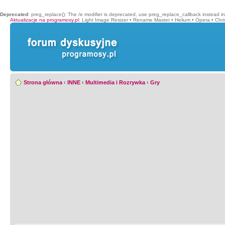
Deprecated
: preg_replace(): The /e modifier is deprecated, use preg_replace_callback instead i
Aktualizacje na programosy.pl
:
Light Image Resizer
•
Rename Master
•
Helium
•
Opera
•
Chr
Strona główna
‹
INNE
‹
Multimedia i Rozrywka
‹
Gry