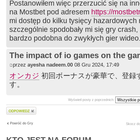
Postanowiłem więc przerzucić się na inn
na Mostbet pod adresem
https://mostbetr
mi dostęp do kilku tysięcy hazardowych
szczególnie spodobały mi się gry crash,
bardzo podobna do zwykłych gier wideo
The impact of io games on the ga
przez
ayesha nadeem.00
08 Gru 2024, 17:49
オンカジ
初回ボーナスが豪華で、登録
す。
Wyświetl posty z poprzednich:
Wyślij odpowiedź
Powróć do Gry
Skocz do