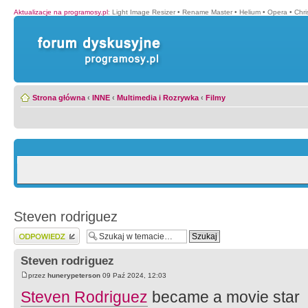
Aktualizacje na programosy.pl
:
Light Image Resizer
•
Rename Master
•
Helium
•
Opera
•
Chr
Strona główna
‹
INNE
‹
Multimedia i Rozrywka
‹
Filmy
Steven rodriguez
Wyślij odpowiedź
Steven rodriguez
przez
hunerypeterson
09 Paź 2024, 12:03
Steven Rodriguez
became a movie star