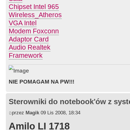
Obsługa audio w formacie HD
Chipset Intel 965
Zgodny z SM BIOS
Wireless_Atheros
VGA Intel
Certyfikat Ten produkt spełnia wy
Modem Foxconn
dyrektyw Unii Europejskiej dotyczą
Adaptor Card
CE.
Audio Realtek
Framework
NIE POMAGAM NA PW!!!
Sterowniki do notebook'ów z sy
przez
Magik
09 Lis 2008, 18:34
Amilo LI 1718