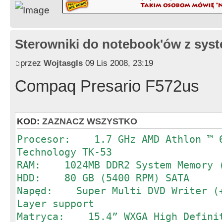
Sterowniki do notebook'ów z sy
przez
Wojtasgls
09 Lis 2008, 23:19
Compaq Presario F572us
KOD:
ZAZNACZ WSZYSTKO
Procesor: 1.7 GHz AMD Athlon ™ 6
Technology TK-53
RAM: 1024MB DDR2 System Memory (
HDD: 80 GB (5400 RPM) SATA
Napęd: Super Multi DVD Writer (+
Layer support
Matryca: 15.4” WXGA High Definit