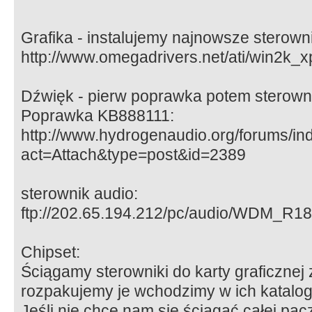
Grafika - instalujemy najnowsze sterow
http://www.omegadrivers.net/ati/win2k_x
Dźwięk - pierw poprawka potem sterown
Poprawka KB888111:
http://www.hydrogenaudio.org/forums/in
act=Attach&type=post&id=2389
sterownik audio:
ftp://202.65.194.212/pc/audio/WDM_R18
Chipset:
Ściągamy sterowniki do karty graficznej
rozpakujemy je wchodzimy w ich katalog 
Jeśli nie chce nam się ściągać całej pacz