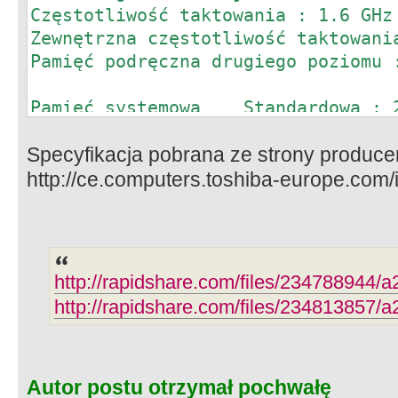
Częstotliwość taktowania : 1.6 GHz
Zewnętrzna częstotliwość taktowani
Pamięć podręczna drugiego poziomu 
Pamięć systemowa Standardowa : 2
Możliwość rozszerzenia do : 4,096 
Specyfikacja pobrana ze strony produce
Technologia : DDR2 RAM (667 MHz)
http://ce.computers.toshiba-europe.com/
Dysk twardy Pojemność : 160 GB
Certyfikat : SMART
Stacja dysków DVD Super Multi (D
http://rapidshare.com/files/234788944/a
: CD-ROM, CD-R, CD-RW, DVD-ROM, DV
http://rapidshare.com/files/234813857/a
RW, DVD+R, DVD+R (DL), DVD+RW, DVD
Maksymalna szybkość : odczyt: 24-k
krotna (DVD-ROM); zapis: 24-krotna
RW), 10-krotna (HS CD-RW), 10-krot
Autor postu otrzymał pochwałę