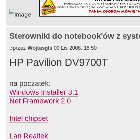
Liczba klawiszy systemu Windows : 
Urządzenie wskazujące Typ : płyt
Zasilacz prądu przemiennego Napi
Sterowniki do notebook'ów z sy
zasilacz prądu przemiennego z funk
wykrywania napięcia zasilania (100
przez
Wojtasgls
09 Lis 2008, 16:50
całym świecie
HP Pavilion DV9700T
Wymiary fizyczne Szer. x dł. x w
33,5 (przód)/39,3 (tył) mm
na poczatek:
Windows Installer 3.1
Ciężar : od 2,7 kg
Net Framework 2.0
Gwarancja Roczna gwarancja (w za
Intel chipset
Urządzenia w pakiecie Zasilacz p
Oprogramowanie w pakiecie Toshib
Lan Realtek