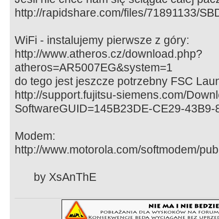
http://rapidshare.com/files/71891133/SBD
WiFi - instalujemy pierwsze z góry:
http://www.atheros.cz/download.php?
atheros=AR5007EG&system=1
do tego jest jeszcze potrzebny FSC La
http://support.fujitsu-siemens.com/Dow
SoftwareGUID=145B23DE-CE29-43B9
Modem:
http://www.motorola.com/softmodem/pu
by XsAnThE