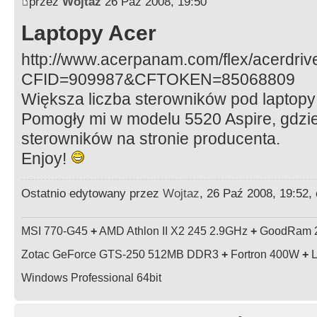
przez
Wojtaz
26 Paź 2008, 19:50
Laptopy Acer
http://www.acerpanam.com/flex/acerdrive
CFID=909987&CFTOKEN=85068809
Większa liczba sterowników pod laptopy
Pomogły mi w modelu 5520 Aspire, gdzie
sterowników na stronie producenta.
Enjoy!
Ostatnio edytowany przez
Wojtaz
, 26 Paź 2008, 19:52,
MSI 770-G45
+
AMD Athlon II X2 245 2.9GHz
+
GoodRam 
Zotac GeForce GTS-250 512MB DDR3
+
Fortron 400W
+
L
Windows Professional 64bit