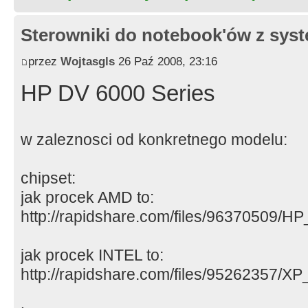
(DVD-R), 4-krotna DVD-R (Double La
RW), 8-krotna (DVD+R), 4-krotna DV
Sterowniki do notebook'ów z sy
krotna (DVD+RW), 5-krotna (DVD-RAM
Typ : stacja dysków DVD Super Mult
przez
Wojtasgls
26 Paź 2008, 23:16
HP DV 6000 Series
Ekran Rozmiar : 15.4 "
Typ : wyświetlacz TFT WXGA Toshiba
Rozdzielczość wewnętrzna : 1280 x 
w zaleznosci od konkretnego modelu:
Karta graficzna Producent : ATI
chipset:
Typ : ATI Mobility™ Radeon® HD2600
jak procek AMD to:
HyperMemory™
http://rapidshare.com/files/96370509/
Ilość pamięci : 256 MB dedykowanej
MB całkowitej dostępnej pamięci gr
jak procek INTEL to:
technologii HyperMemory™ z 2 GB pa
http://rapidshare.com/files/95262357/XP_
Typ pamięci : pamięć wideo RAM typ
pamięci wideo RAM typu DDR i pamię