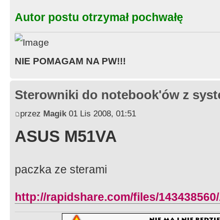
Autor postu otrzymał pochwałę
Komunikacja przewodowa Topologia
modem V.92
Szybkość : 56 Kb/s (dane) i 14,4 K
NIE POMAGAM NA PW!!!
Topologia : Ethernet LAN
Szybkość : 10BASE-T/100BASE-TX
Sterowniki do notebook'ów z sy
System dźwiękowy Obsługiwany for
przez
Magik
01 Lis 2008, 01:51
bity
ASUS M51VA
Obsługiwane standardy dźwięku : ob
Głośniki : wbudowane głośniki ster
paczka ze sterami
Producent : Toshiba Bass Enhanced 
technologią Dolby® Sound Room™
http://rapidshare.com/files/1434385
Klawiatura Liczba klawiszy : 87