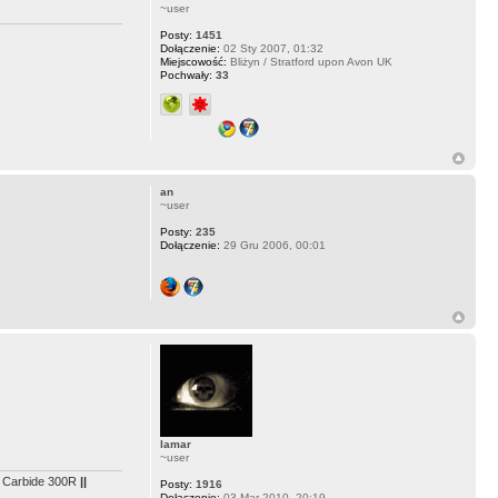
~user
Posty:
1451
Dołączenie:
02 Sty 2007, 01:32
Miejscowość:
Bliżyn / Stratford upon Avon UK
Pochwały:
33
an
~user
Posty:
235
Dołączenie:
29 Gru 2006, 00:01
lamar
~user
 Carbide 300R
||
Posty:
1916
Dołączenie:
03 Mar 2010, 20:19