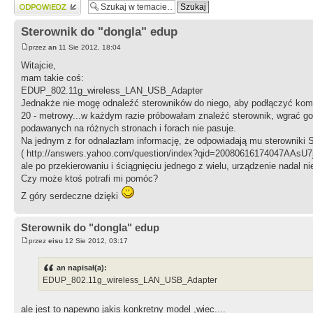
Wyślij odpowiedź
Sterownik do "dongla" edup
przez
an
11 Sie 2012, 18:04
Witajcie,
mam takie coś:
EDUP_802.11g_wireless_LAN_USB_Adapter
Jednakże nie mogę odnaleźć sterowników do niego, aby podłączyć komp
20 - metrowy...w każdym razie próbowałam znaleźć sterownik, wgrać go 
podawanych na różnych stronach i forach nie pasuje.
Na jednym z for odnalazłam informację, że odpowiadają mu sterowniki
( http://answers.yahoo.com/question/index?qid=20080616174047AAsU7j
ale po przekierowaniu i ściągnięciu jednego z wielu, urządzenie nadal nie
Czy może ktoś potrafi mi pomóc?
Z góry serdeczne dzięki
Sterownik do "dongla" edup
przez
eisu
12 Sie 2012, 03:17
an napisał(a):
EDUP_802.11g_wireless_LAN_USB_Adapter
ale jest to napewno jakis konkretny model ,wiec....