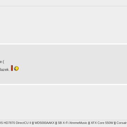
e:(
alazek.
S HD7870 DirectCU II
||
WD5000AAKX
||
SB X-Fi XtremeMusic
||
XFX Core 550W
||
Corsair