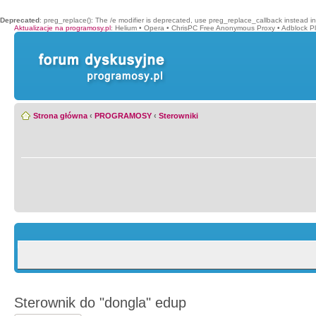
Deprecated
: preg_replace(): The /e modifier is deprecated, use preg_replace_callback instead i
Aktualizacje na programosy.pl
:
Helium
•
Opera
•
ChrisPC Free Anonymous Proxy
•
Adblock P
Strona główna
‹
PROGRAMOSY
‹
Sterowniki
Sterownik do "dongla" edup