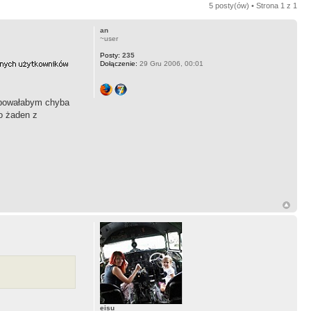
5 posty(ów) • Strona
1
z
1
an
~user
Posty:
235
Dołączenie:
29 Gru 2006, 00:01
zebowałabym chyba
o żaden z
eisu