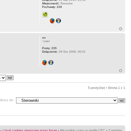
Miejscowość:
Rzeszów
Pochwały:
228
an
~user
Posty:
235
Dołączenie:
29 Gru 2006, 00:01
5 posty(ów) • Strona
1
z
1
Skocz do:
a
•
Usuń cookies utworzone przez forum
• Wszystkie czasy w strefie UTC + 2 godziny