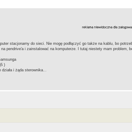
uter stacjonarny do sieci. Nie mogę podłączyć go także na kablu, bo potr
na pendrive'a i zainstalować na komputerze. I tutaj niestety mam problem, b
 Samsunga
5 )
 działa i żąda sterownika...