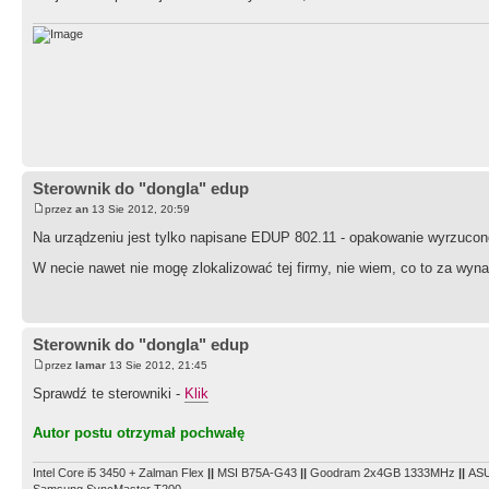
Sterownik do "dongla" edup
przez
an
13 Sie 2012, 20:59
Na urządzeniu jest tylko napisane EDUP 802.11 - opakowanie wyrzucon
W necie nawet nie mogę zlokalizować tej firmy, nie wiem, co to za wyn
Sterownik do "dongla" edup
przez
lamar
13 Sie 2012, 21:45
Sprawdź te sterowniki -
Klik
Autor postu otrzymał pochwałę
Intel Core i5 3450 + Zalman Flex
||
MSI B75A-G43
||
Goodram 2x4GB 1333MHz
||
ASU
Samsung SyncMaster T200.