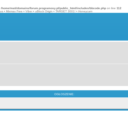
n
/home/mati/domains/forum.programosy.pl/public_html/includes/bbcode.php
on line
112
lus
•
Mixmax Free
•
Viber
•
uBlock Origin
•
TARGET 3001!
•
Honeycam
OGŁOSZENIE: