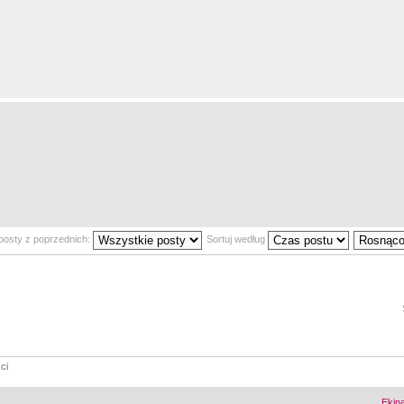
posty z poprzednich:
Sortuj według
ci
Ekip