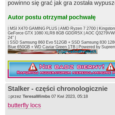
powinno się grać jak gra została wypus
Autor postu otrzymał pochwałę
| MSI X470 GAMING PLUS | AMD Ryzen 7 2700 | Kingsto
GeForce GTX 1080 XLR8 8GB GDDR5X | AOC Q3279VWFD
24" |
| SSD Samsung 860 Evo 512GB + SSD Samsung 830 128
Blue 650GB + WD Caviar Green 1TB | Powered by Supre
Stalker - części chronologicznie
przez
TeresaWimbs
07 Kwi 2023, 05:18
butterfly locs