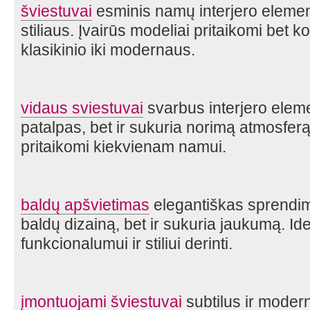
šviestuvai
esminis namų interjero element
stiliaus. Įvairūs modeliai pritaikomi bet k
klasikinio iki modernaus.
vidaus sviestuvai
svarbus interjero eleme
patalpas, bet ir sukuria norimą atmosferą. Į
pritaikomi kiekvienam namui.
baldų apšvietimas
elegantiškas sprendima
baldų dizainą, bet ir sukuria jaukumą. Id
funkcionalumui ir stiliui derinti.
įmontuojami šviestuvai
subtilus ir moder