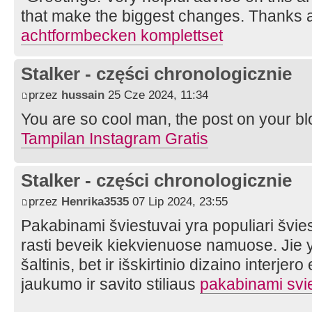
that make the biggest changes. Thanks a 
achtformbecken komplettset
Stalker - części chronologicznie
przez
hussain
25 Cze 2024, 11:34
You are so cool man, the post on your blo
Tampilan Instagram Gratis
Stalker - części chronologicznie
przez
Henrika3535
07 Lip 2024, 23:55
Pakabinami šviestuvai yra populiari švies
rasti beveik kiekvienuose namuose. Jie y
šaltinis, bet ir išskirtinio dizaino interjer
jaukumo ir savito stiliaus
pakabinami svi