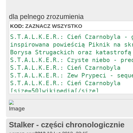
dla pelnego zrozumienia
KOD:
ZAZNACZ WSZYSTKO
S.T.A.L.K.E.R.: Cień Czarnobyla - 
inspirowana powieścią Piknik na sk
Borysa Strugackich oraz katastrofą
S.T.A.L.K.E.R.: Czyste niebo - pre
S.T.A.L.K.E.R.: Cień Czarnobyla
S.T.A.L.K.E.R.: Zew Prypeci - sequ
S.T.A.L.K.E.R.: Cień Czarnobyla
[size=50]wikipedia[/size]
Stalker - części chronologicznie