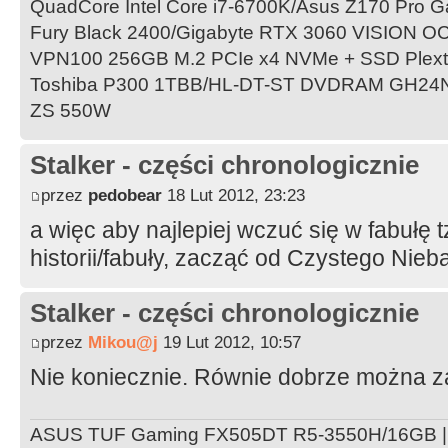
QuadCore Intel Core i7-6700K/Asus Z170 Pro 
Fury Black 2400/Gigabyte RTX 3060 VISION OC
VPN100 256GB M.2 PCIe x4 NVMe + SSD Plex
Toshiba P300 1TBB/HL-DT-ST DVDRAM GH24
ZS 550W
Stalker - części chronologicznie
przez
pedobear
18 Lut 2012, 23:23
a więc aby najlepiej wczuć się w fabułę
historii/fabuły, zacząć od Czystego Nieb
Stalker - części chronologicznie
przez
Mikou@j
19 Lut 2012, 10:57
Nie koniecznie. Równie dobrze można z
ASUS TUF Gaming FX505DT R5-3550H/16GB ||