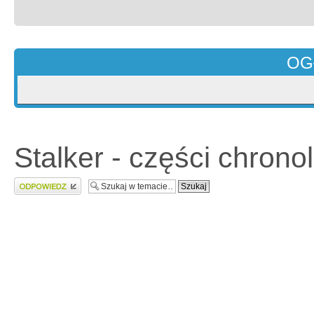
OG
Stalker - części chrono
Wyślij odpowiedź