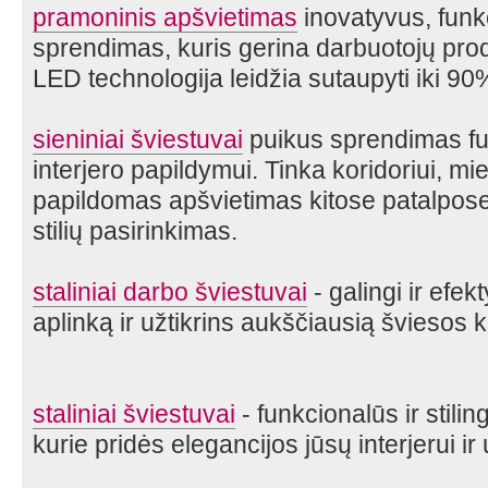
pramoninis apšvietimas
inovatyvus, funk
sprendimas, kuris gerina darbuotojų pr
LED technologija leidžia sutaupyti iki 90
sieniniai šviestuvai
puikus sprendimas fun
interjero papildymui. Tinka koridoriui, m
papildomas apšvietimas kitose patalpose.
stilių pasirinkimas.
staliniai darbo šviestuvai
- galingi ir efek
aplinką ir užtikrins aukščiausią šviesos 
staliniai šviestuvai
- funkcionalūs ir stili
kurie pridės elegancijos jūsų interjerui ir 