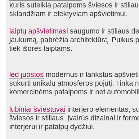
kuris suteikia patalpoms šviesos ir stilia
sklandžiam ir efektyviam apšvietimui.
laiptų apšvietimasi
saugumo ir stiliaus de
jaukumą, pabrėžia architektūrą. Puikus p
tiek išorės laiptams.
led juostos
modernus ir lankstus apšvieti
sukurti unikalų atmosferos pojūtį. Tinka 
komercinėms patalpoms ir net automobili
lubiniai šviestuvai
interjero elementas, su
šviesos ir stiliaus. Įvairūs dizainai ir fo
interjerui ir patalpų dydžiui.