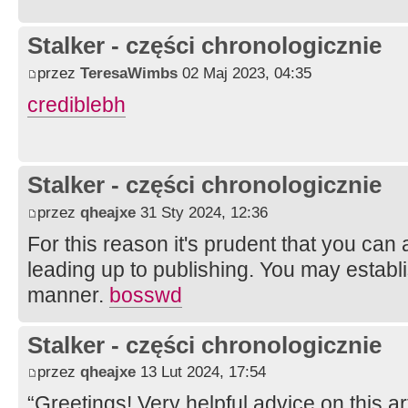
Stalker - części chronologicznie
przez
TeresaWimbs
02 Maj 2023, 04:35
crediblebh
Stalker - części chronologicznie
przez
qheajxe
31 Sty 2024, 12:36
For this reason it's prudent that you c
leading up to publishing. You may establis
manner.
bosswd
Stalker - części chronologicznie
przez
qheajxe
13 Lut 2024, 17:54
“Greetings! Very helpful advice on this arti