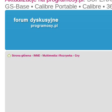
GS-Base
•
Calibre Portable
•
Calibre
•
36
Strona główna
‹
INNE
‹
Multimedia i Rozrywka
‹
Gry