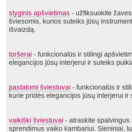
styginis apšvietimas
- užfiksuokite žave
šviesomis, kurios suteiks jūsų instrument
išvaizdą.
toršerai
- funkcionalūs ir stilingi apšviet
elegancijos jūsų interjerui ir suteiks puik
pastatomi šviestuvai
- funkcionalūs ir sti
kurie pridės elegancijos jūsų interjerui ir
vaikiški šviestuvai
- atraskite spalvingus
sprendimus vaiko kambariui. Sieniniai, lu