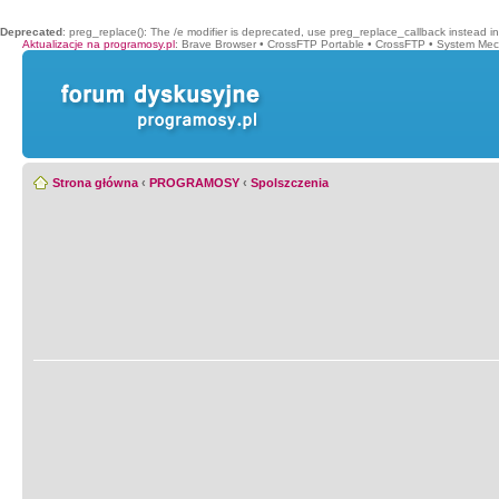
Deprecated
: preg_replace(): The /e modifier is deprecated, use preg_replace_callback instead i
Aktualizacje na programosy.pl
:
Brave Browser
•
CrossFTP Portable
•
CrossFTP
•
System Mec
Strona główna
‹
PROGRAMOSY
‹
Spolszczenia