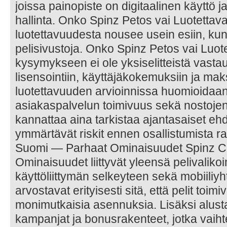
joissa painopiste on digitaalinen käyttö 
hallinta. Onko Spinz Petos vai Luotett
luotettavuudesta nousee usein esiin, kun
pelisivustoja. Onko Spinz Petos vai Luot
kysymykseen ei ole yksiselitteistä vasta
lisensointiin, käyttäjäkokemuksiin ja ma
luotettavuuden arvioinnissa huomioidaan
asiakaspalvelun toimivuus sekä nostojen 
kannattaa aina tarkistaa ajantasaiset ehd
ymmärtävät riskit ennen osallistumista r
Suomi — Parhaat Ominaisuudet Spinz C
Ominaisuudet liittyvät yleensä pelivaliko
käyttöliittymän selkeyteen sekä mobiiliy
arvostavat erityisesti sitä, että pelit toimiva
monimutkaisia asennuksia. Lisäksi alusta
kampanjat ja bonusrakenteet, jotka vaihte