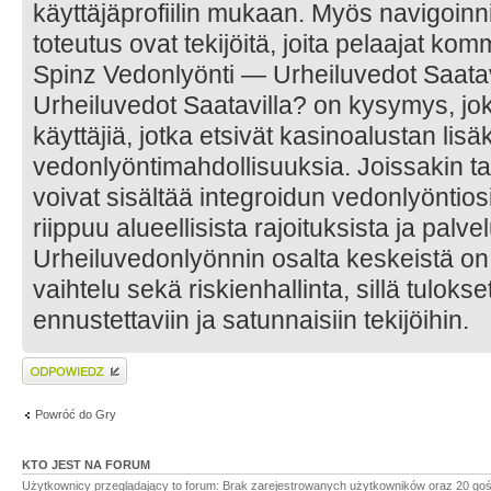
käyttäjäprofiilin mukaan. Myös navigoinn
toteutus ovat tekijöitä, joita pelaajat ko
Spinz Vedonlyönti — Urheiluvedot Saata
Urheiluvedot Saatavilla? on kysymys, joka 
käyttäjiä, jotka etsivät kasinoalustan lisäk
vedonlyöntimahdollisuuksia. Joissakin tap
voivat sisältää integroidun vedonlyöntio
riippuu alueellisista rajoituksista ja palv
Urheiluvedonlyönnin osalta keskeistä o
vaihtelu sekä riskienhallinta, sillä tuloks
ennustettaviin ja satunnaisiin tekijöihin.
Wyślij odpowiedź
Powróć do Gry
KTO JEST NA FORUM
Użytkownicy przeglądający to forum: Brak zarejestrowanych użytkowników oraz 20 goś