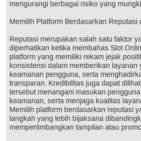
mengurangi berbagai risiko yang mungkin
Memilih Platform Berdasarkan Reputasi d
Reputasi merupakan salah satu faktor ya
diperhatikan ketika membahas Slot Onli
platform yang memiliki rekam jejak posit
konsistensi dalam memberikan layanan 
keamanan pengguna, serta menghadirka
transparan. Kredibilitas juga dapat dilih
tersebut menangani masukan pengguna,
keamanan, serta menjaga kualitas layan
Memilih platform berdasarkan reputasi 
langkah yang lebih bijaksana dibanding
mempertimbangkan tampilan atau promo