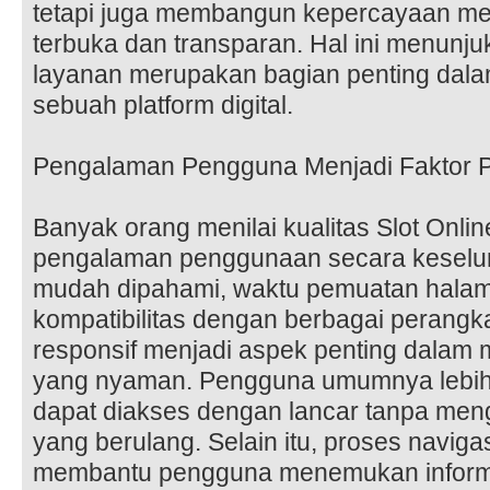
tetapi juga membangun kepercayaan mel
terbuka dan transparan. Hal ini menunj
layanan merupakan bagian penting dal
sebuah platform digital.
Pengalaman Pengguna Menjadi Faktor 
Banyak orang menilai kualitas Slot Onli
pengalaman penggunaan secara keselu
mudah dipahami, waktu pemuatan halam
kompatibilitas dengan berbagai perangka
responsif menjadi aspek penting dalam
yang nyaman. Pengguna umumnya lebih 
dapat diakses dengan lancar tanpa men
yang berulang. Selain itu, proses navig
membantu pengguna menemukan inform