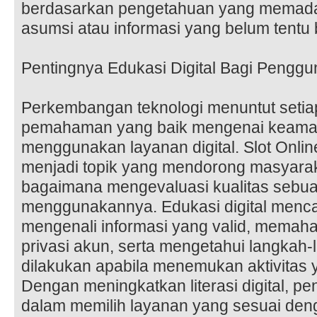
berdasarkan pengetahuan yang memada
asumsi atau informasi yang belum tentu 
Pentingnya Edukasi Digital Bagi Penggu
Perkembangan teknologi menuntut setia
pemahaman yang baik mengenai keaman
menggunakan layanan digital. Slot Onlin
menjadi topik yang mendorong masyara
bagaimana mengevaluasi kualitas sebua
menggunakannya. Edukasi digital men
mengenali informasi yang valid, memah
privasi akun, serta mengetahui langkah
dilakukan apabila menemukan aktivitas
Dengan meningkatkan literasi digital, pe
dalam memilih layanan yang sesuai den