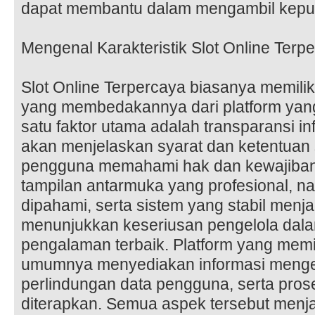
dapat membantu dalam mengambil keputu
Mengenal Karakteristik Slot Online Terp
Slot Online Terpercaya biasanya memiliki
yang membedakannya dari platform yang
satu faktor utama adalah transparansi in
akan menjelaskan syarat dan ketentuan 
pengguna memahami hak dan kewajiban m
tampilan antarmuka yang profesional, n
dipahami, serta sistem yang stabil menja
menunjukkan keseriusan pengelola da
pengalaman terbaik. Platform yang memilik
umumnya menyediakan informasi mengena
perlindungan data pengguna, serta pro
diterapkan. Semua aspek tersebut menjad