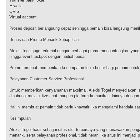
Transfer bank lokal
E-wallet
QRIS
Virtual account
Proses deposit berlangsung cepat sehingga pemain bisa langsung men
Bonus dan Promo Menarik Setiap Hari
Alexis Togel juga terkenal dengan berbagai promo menguntungkan yang 
hingga event jackpot dengan hadiah besar.
Promo tersebut memberikan kesempatan lebih besar bagi pemain untuk
Pelayanan Customer Service Profesional
Untuk memberikan kenyamanan maksimal, Alexis Togel menyediakan l
dihubungi melalui live chat maupun platform komunikasi lainnya dengan
Hal ini membuat pemain tidak perlu khawatir jika mengalami kendala s
Kesimpulan
Alexis Togel hadir sebagai situs slot terpercaya yang menawarkan pe
menarik, serta pelayanan profesional, tidak heran jika situs ini menjadi 