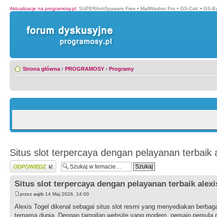
Aktualizacje na programosy.pl
:
SUPERAntiSpyware Free
•
MailWasher Pro
•
GS-Calc
•
GS-B
Strona główna
‹
PROGRAMOSY
‹
Programy
Situs slot terpercaya dengan pelayanan terbaik a
Wyślij odpowiedź
Situs slot terpercaya dengan pelayanan terbaik alexi
przez
aqib
14 Maj 2026, 14:00
Alexis Togel dikenal sebagai situs slot resmi yang menyediakan berbagai
ternama dunia. Dengan tampilan website yang modern, pemain pemula 