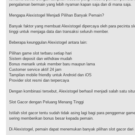
pengalaman bermain yang lebih nyaman kapan saja dan di mana saja.
Mengapa Alexistogel Menjadi Pilihan Banyak Pemain?
Banyak faktor yang membuat Alexistogel dipercaya oleh para pecinta slo
tinggi untuk menjaga data dan transaksi seluruh member.
Beberapa keunggulan Alexistogel antara lain:
Pilihan game slot terbaru setiap hari
Sistem deposit dan withdraw mudah
Bonus menarik untuk member baru maupun lama
Customer service aktif 24 jam
Tampilan mobile friendly untuk Android dan iOS
Provider slot resmi dan terpercaya
Dengan kombinasi tersebut, Alexistogel berhasil menjadi salah satu si
Slot Gacor dengan Peluang Menang Tinggi
Istilah slot gacor tentu sudah tidak asing lagi bagi para penggemar ga
sering memberikan bonus besar kepada pemain.
Di Alexistogel, pemain dapat menemukan banyak pilihan slot gacor dari p