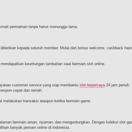
ikmati permainan tanpa harus menunggu lama.
diberikan kepada seluruh member. Mulai dari bonus welcome, cashback harian
 mendapatkan keuntungan tambahan saat bermain slot online.
ayanan customer service yang siap membantu
slot terpercaya
24 jam penuh. 
 respon cepat dan ramah.
aat melakukan transaksi ataupun ketika bermain game.
ngalaman bermain aman, nyaman, dan menguntungkan. Dengan koleksi slot ga
pilihan banyak pemain online di Indonesia.