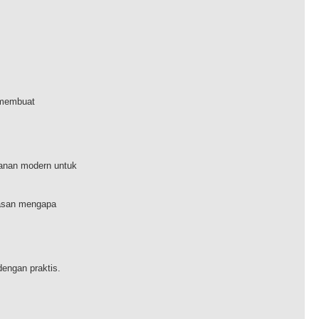
g membuat
manan modern untuk
alasan mengapa
engan praktis.