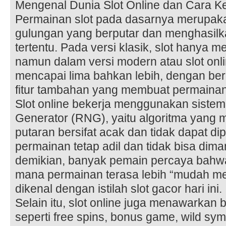
Mengenal Dunia Slot Online dan Cara K
Permainan slot pada dasarnya merupak
gulungan yang berputar dan menghasilk
tertentu. Pada versi klasik, slot hanya me
namun dalam versi modern atau slot onli
mencapai lima bahkan lebih, dengan berb
fitur tambahan yang membuat permainan
Slot online bekerja menggunakan sist
Generator (RNG), yaitu algoritma yang m
putaran bersifat acak dan tidak dapat di
permainan tetap adil dan tidak bisa dima
demikian, banyak pemain percaya bahwa 
mana permainan terasa lebih “mudah m
dikenal dengan istilah slot gacor hari ini.
Selain itu, slot online juga menawarkan 
seperti free spins, bonus game, wild symb