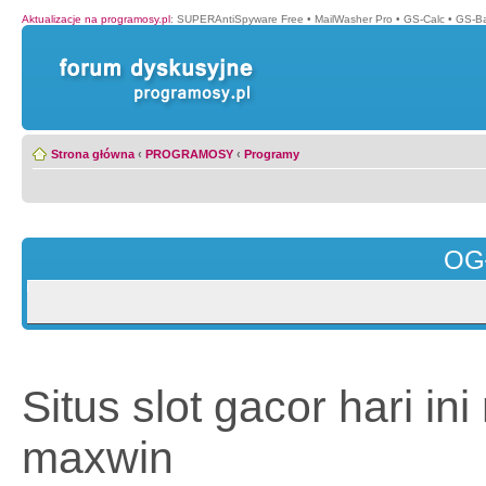
Aktualizacje na programosy.pl
:
SUPERAntiSpyware Free
•
MailWasher Pro
•
GS-Calc
•
GS-B
Strona główna
‹
PROGRAMOSY
‹
Programy
OG
Situs slot gacor hari ini
maxwin