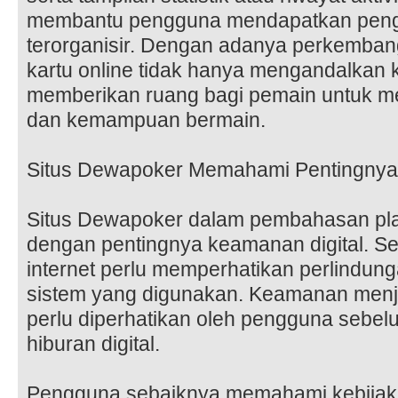
membantu pengguna mendapatkan peng
terorganisir. Dengan adanya perkemban
kartu online tidak hanya mengandalkan k
memberikan ruang bagi pemain untuk 
dan kemampuan bermain.
Situs Dewapoker Memahami Pentingnya
Situs Dewapoker dalam pembahasan plat
dengan pentingnya keamanan digital. Se
internet perlu memperhatikan perlindun
sistem yang digunakan. Keamanan menja
perlu diperhatikan oleh pengguna sebel
hiburan digital.
Pengguna sebaiknya memahami kebijak