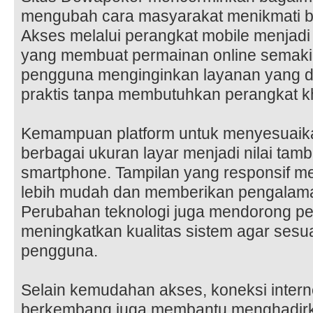
mengubah cara masyarakat menikmati be
Akses melalui perangkat mobile menjad
yang membuat permainan online semaki
pengguna menginginkan layanan yang d
praktis tanpa membutuhkan perangkat k
Kemampuan platform untuk menyesuaik
berbagai ukuran layar menjadi nilai ta
smartphone. Tampilan yang responsif m
lebih mudah dan memberikan pengalama
Perubahan teknologi juga mendorong pe
meningkatkan kualitas sistem agar ses
pengguna.
Selain kemudahan akses, koneksi inter
berkembang juga membantu menghadir