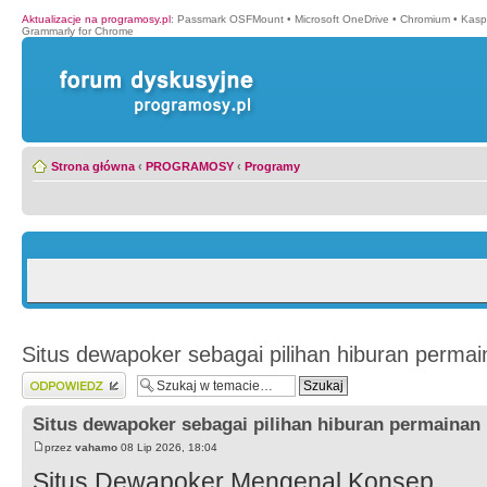
Aktualizacje na programosy.pl
:
Passmark OSFMount
•
Microsoft OneDrive
•
Chromium
•
Kasp
Grammarly for Chrome
Strona główna
‹
PROGRAMOSY
‹
Programy
Situs dewapoker sebagai pilihan hiburan perma
Wyślij odpowiedź
Situs dewapoker sebagai pilihan hiburan permainan
przez
vahamo
08 Lip 2026, 18:04
Situs Dewapoker Mengenal Konsep