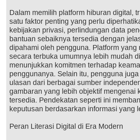
Dalam memilih platform hiburan digital, 
satu faktor penting yang perlu diperhati
kebijakan privasi, perlindungan data pe
bantuan sebaiknya tersedia dengan jel
dipahami oleh pengguna. Platform yang
secara terbuka umumnya lebih mudah d
menunjukkan komitmen terhadap keam
penggunanya. Selain itu, pengguna ju
ulasan dari berbagai sumber independe
gambaran yang lebih objektif mengenai 
tersedia. Pendekatan seperti ini memb
keputusan berdasarkan informasi yang l
Peran Literasi Digital di Era Modern