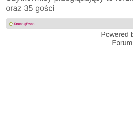
oraz 35 gości
Strona główna
Powered 
Forum