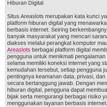
Hiburan Digital
Situs Areaslots merupakan kata kunci ya
platform hiburan digital yang menawark
berbasis internet. Seiring berkembangny
banyak masyarakat yang mencari saran
diakses melalui perangkat komputer mau
Areaslots
berbagai platform digital mem
pengguna untuk menikmati pengalaman 
selama memiliki koneksi internet yang sta
kemudahan tersebut, setiap pengguna 
pentingnya keamanan data, privasi, da
secara bertanggung jawab. Dengan mema
hiburan digital, pengguna dapat membua
bijak serta mengurangi berbagai risiko 
menggunakan layanan berbasis internet