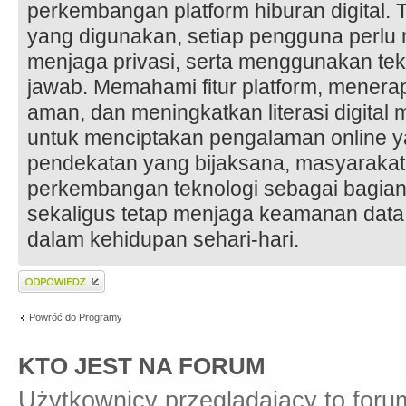
perkembangan platform hiburan digital. T
yang digunakan, setiap pengguna perl
menjaga privasi, serta menggunakan te
jawab. Memahami fitur platform, menera
aman, dan meningkatkan literasi digital
untuk menciptakan pengalaman online 
pendekatan yang bijaksana, masyaraka
perkembangan teknologi sebagai bagian d
sekaligus tetap menjaga keamanan data
dalam kehidupan sehari-hari.
Wyślij odpowiedź
Powróć do Programy
KTO JEST NA FORUM
Użytkownicy przeglądający to for