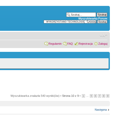
Wyszukiwarka Forum
Regulamin
FAQ
Rejestracja
Zaloguj
Wyszukiwarka znalazła 540 wyniki(ów) •
Strona
10
z
9
•
...
1
5
6
7
8
9
Następna