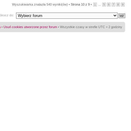
Wyszukiwarka znalazła 540 wyniki(ów) •
Strona
10
z
9
•
...
1
5
6
7
8
9
Skocz do:
a
•
Usuń cookies utworzone przez forum
• Wszystkie czasy w strefie UTC + 2 godziny