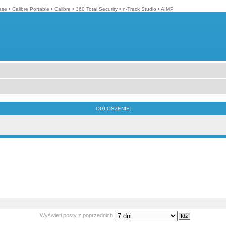
ase
•
Calibre Portable
•
Calibre
•
360 Total Security
•
n-Track Studio
•
AIMP
OGŁOSZENIE:
Wyświetl posty z poprzednich