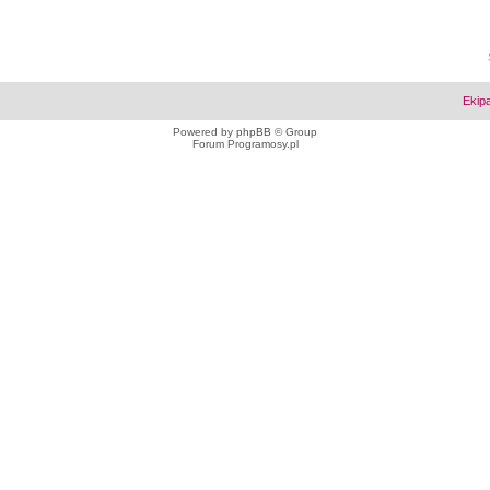
Ekip
Powered by
phpBB
© Group
Forum Programosy.pl