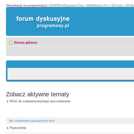
Aktualizacje na programosy.pl
:
SUPERAntiSpyware Free
•
MailWasher Pro
•
GS-Calc
•
GS-B
Strona główna
Zobacz aktywne tematy
Wróć do zaawansowanego wyszukiwania
Nie znaleziono pasujących fraz.
Poprzednia