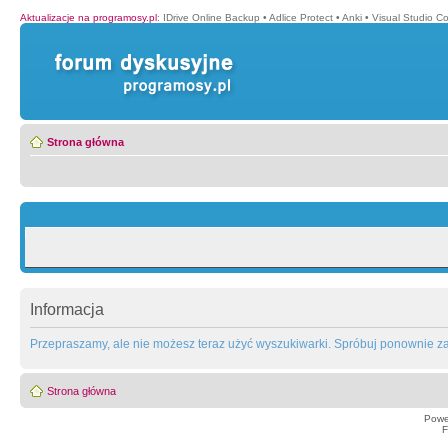
Aktualizacje na programosy.pl
:
IDrive Online Backup
•
Adlice Protect
•
Anki
•
Visual Studio C
Strona główna
Informacja
Przepraszamy, ale nie możesz teraz użyć wyszukiwarki. Spróbuj ponownie za 
Strona główna
Powe
F