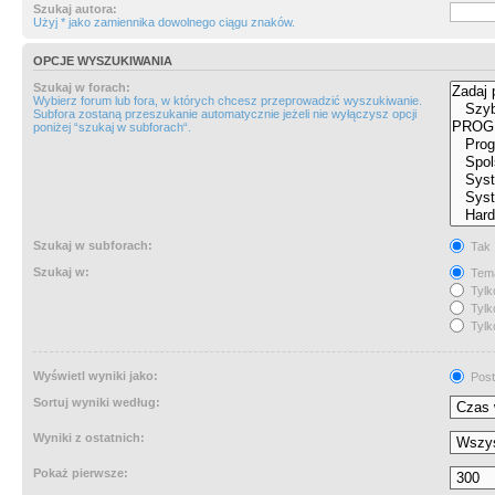
Szukaj autora:
Użyj * jako zamiennika dowolnego ciągu znaków.
OPCJE WYSZUKIWANIA
Szukaj w forach:
Wybierz forum lub fora, w których chcesz przeprowadzić wyszukiwanie.
Subfora zostaną przeszukanie automatycznie jeżeli nie wyłączysz opcji
poniżej “szukaj w subforach“.
Szukaj w subforach:
Tak
Szukaj w:
Tema
Tylk
Tylk
Tylk
Wyświetl wyniki jako:
Post
Sortuj wyniki według:
Wyniki z ostatnich:
Pokaż pierwsze: