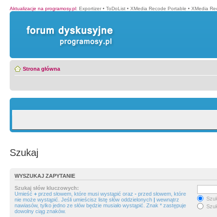
Aktualizacje na programosy.pl
:
Exportizer
•
ToDoList
•
XMedia Recode Portable
•
XMedia Re
Strona główna
Szukaj
WYSZUKAJ ZAPYTANIE
Szukaj słów kluczowych:
Umieść
+
przed słowem, które musi wystąpić oraz
-
przed słowem, które
Szuk
nie może wystąpić. Jeśli umieścisz listę słów oddzielonych
|
wewnątrz
nawiasów, tylko jedno ze słów będzie musiało wystąpić. Znak * zastępuje
Szuk
dowolny ciąg znaków.