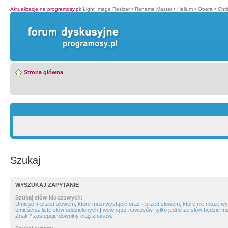
Aktualizacje na programosy.pl
:
Light Image Resizer
•
Rename Master
•
Helium
•
Opera
•
Chr
Strona główna
Szukaj
WYSZUKAJ ZAPYTANIE
Szukaj słów kluczowych:
Umieść
+
przed słowem, które musi wystąpić oraz
-
przed słowem, które nie może wys
umieścisz listę słów oddzielonych
|
wewnątrz nawiasów, tylko jedno ze słów będzie mu
Znak * zastępuje dowolny ciąg znaków.