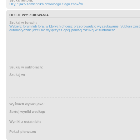
Szukaj autora:
Użyj * jako zamiennika dowolnego ciągu znaków.
OPCJE WYSZUKIWANIA
Szukaj w forach:
Wybierz forum lub fora, w których chcesz przeprowadzić wyszukiwanie. Subfora zos
automatycznie jeżeli nie wyłączysz opcji poniżej “szukaj w subforach“.
Szukaj w subforach:
Szukaj w:
Wyświetl wyniki jako:
Sortuj wyniki według:
Wyniki z ostatnich:
Pokaż pierwsze: