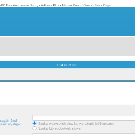
isPC Free Anonymous Proxy
•
Adblock Plus
•
Mixmax Free
•
Viber
•
uBlock Origin
OGŁOSZENIE:
tąpić. Jeśli
Szukaj wszystkich słów lub wyrażenia jeśli wpisano
siało wystąpić.
Szukaj któregokolwiek słowa