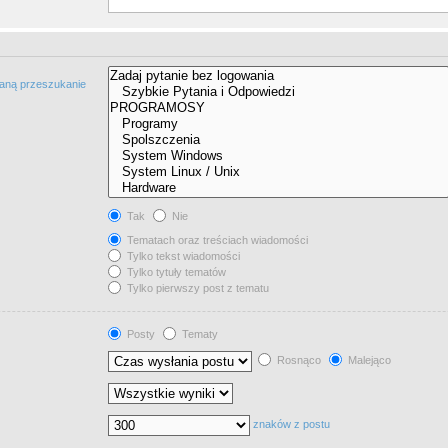
taną przeszukanie
Tak
Nie
Tematach oraz treściach wiadomości
Tylko tekst wiadomości
Tylko tytuły tematów
Tylko pierwszy post z tematu
Posty
Tematy
Rosnąco
Malejąco
znaków z postu