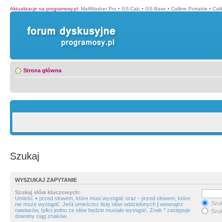
Aktualizacje na programosy.pl
:
MailWasher Pro
•
GS-Calc
•
GS-Base
•
Calibre Portable
•
Cali
Strona główna
Szukaj
WYSZUKAJ ZAPYTANIE
Szukaj słów kluczowych:
Umieść
+
przed słowem, które musi wystąpić oraz
-
przed słowem, które
Szuk
nie może wystąpić. Jeśli umieścisz listę słów oddzielonych
|
wewnątrz
nawiasów, tylko jedno ze słów będzie musiało wystąpić. Znak * zastępuje
Szuk
dowolny ciąg znaków.