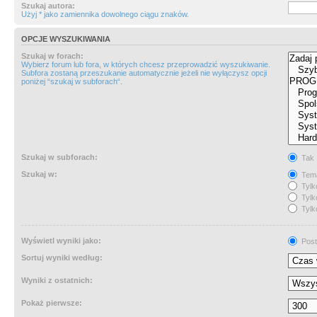
Szukaj autora:
Użyj * jako zamiennika dowolnego ciągu znaków.
OPCJE WYSZUKIWANIA
Szukaj w forach:
Wybierz forum lub fora, w których chcesz przeprowadzić wyszukiwanie.
Subfora zostaną przeszukanie automatycznie jeżeli nie wyłączysz opcji
poniżej “szukaj w subforach“.
Szukaj w subforach:
Tak
Szukaj w:
Tema
Tylk
Tylk
Tylk
Wyświetl wyniki jako:
Post
Sortuj wyniki według:
Wyniki z ostatnich:
Pokaż pierwsze: