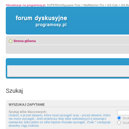
Aktualizacje na programosy.pl
:
SUPERAntiSpyware Free
•
MailWasher Pro
•
GS-Calc
•
GS-B
Strona główna
Szukaj
WYSZUKAJ ZAPYTANIE
Szukaj słów kluczowych:
Umieść
+
przed słowem, które musi wystąpić oraz
-
przed słowem, które
Szuk
nie może wystąpić. Jeśli umieścisz listę słów oddzielonych
|
wewnątrz
nawiasów, tylko jedno ze słów będzie musiało wystąpić. Znak * zastępuje
Szuk
dowolny ciąg znaków.