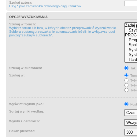
Szukaj autora:
Użyj * jako zamiennika dowolnego ciągu znaków.
OPCJE WYSZUKIWANIA
Szukaj w forach:
Wybierz forum lub fora, w których chcesz przeprowadzić wyszukiwanie.
Subfora zostaną przeszukanie automatycznie jeżeli nie wyłączysz opcji
poniżej “szukaj w subforach“.
Szukaj w subforach:
Tak
Szukaj w:
Tema
Tylk
Tylk
Tylk
Wyświetl wyniki jako:
Post
Sortuj wyniki według:
Wyniki z ostatnich:
Pokaż pierwsze: