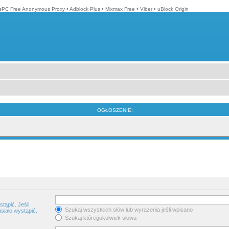
isPC Free Anonymous Proxy
•
Adblock Plus
•
Mixmax Free
•
Viber
•
uBlock Origin
OGŁOSZENIE:
tąpić. Jeśli
Szukaj wszystkich słów lub wyrażenia jeśli wpisano
siało wystąpić.
Szukaj któregokolwiek słowa