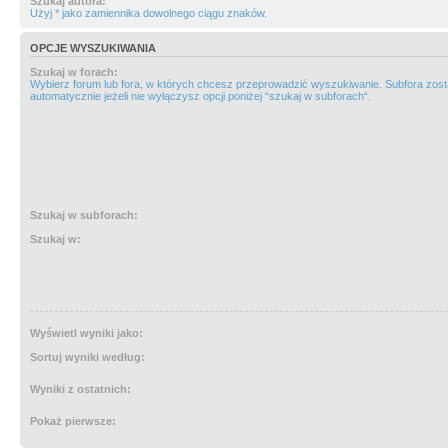
Szukaj autora:
Użyj * jako zamiennika dowolnego ciągu znaków.
OPCJE WYSZUKIWANIA
Szukaj w forach:
Wybierz forum lub fora, w których chcesz przeprowadzić wyszukiwanie. Subfora zos
automatycznie jeżeli nie wyłączysz opcji poniżej “szukaj w subforach“.
Szukaj w subforach:
Szukaj w:
Wyświetl wyniki jako:
Sortuj wyniki według:
Wyniki z ostatnich:
Pokaż pierwsze: