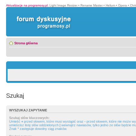
Aktualizacje na programosy.pl
:
Light Image Resizer
•
Rename Master
•
Helium
•
Opera
•
Chr
Strona główna
Szukaj
WYSZUKAJ ZAPYTANIE
Szukaj słów kluczowych:
Umieść
+
przed słowem, które musi wystąpić oraz
-
przed słowem, które nie może wys
umieścisz listę słów oddzielonych
|
wewnątrz nawiasów, tylko jedno ze słów będzie mu
Znak * zastępuje dowolny ciąg znaków.