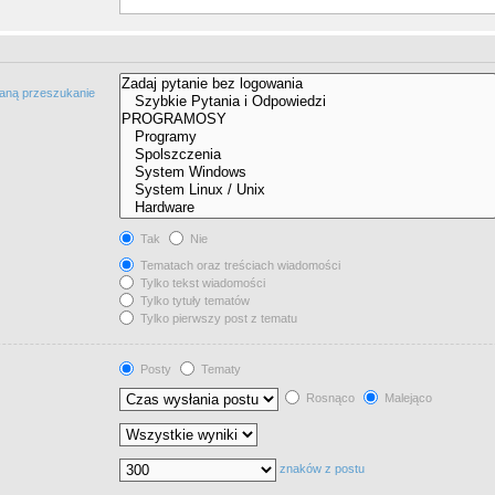
taną przeszukanie
Tak
Nie
Tematach oraz treściach wiadomości
Tylko tekst wiadomości
Tylko tytuły tematów
Tylko pierwszy post z tematu
Posty
Tematy
Rosnąco
Malejąco
znaków z postu