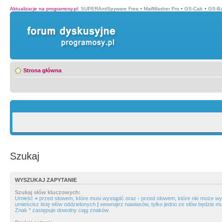
Aktualizacje na programosy.pl
:
SUPERAntiSpyware Free
•
MailWasher Pro
•
GS-Calc
•
GS-B
Strona główna
Szukaj
WYSZUKAJ ZAPYTANIE
Szukaj słów kluczowych:
Umieść
+
przed słowem, które musi wystąpić oraz
-
przed słowem, które nie może wys
umieścisz listę słów oddzielonych
|
wewnątrz nawiasów, tylko jedno ze słów będzie mu
Znak * zastępuje dowolny ciąg znaków.