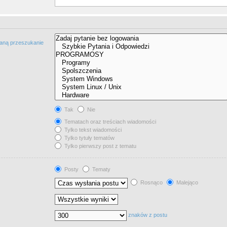
taną przeszukanie
Tak
Nie
Tematach oraz treściach wiadomości
Tylko tekst wiadomości
Tylko tytuły tematów
Tylko pierwszy post z tematu
Posty
Tematy
Rosnąco
Malejąco
znaków z postu