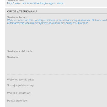
Szukaj autora:
Użyj * jako zamiennika dowolnego ciągu znaków.
OPCJE WYSZUKIWANIA
Szukaj w forach:
Wybierz forum lub fora, w których chcesz przeprowadzić wyszukiwanie. Subfora zos
automatycznie jeżeli nie wyłączysz opcji poniżej “szukaj w subforach“.
Szukaj w subforach:
Szukaj w:
Wyświetl wyniki jako:
Sortuj wyniki według:
Wyniki z ostatnich:
Pokaż pierwsze: