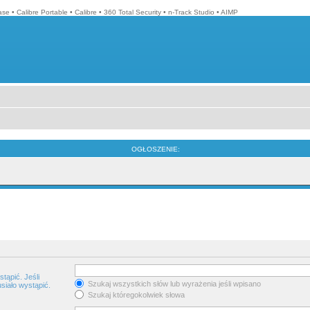
ase
•
Calibre Portable
•
Calibre
•
360 Total Security
•
n-Track Studio
•
AIMP
OGŁOSZENIE:
tąpić. Jeśli
Szukaj wszystkich słów lub wyrażenia jeśli wpisano
siało wystąpić.
Szukaj któregokolwiek słowa