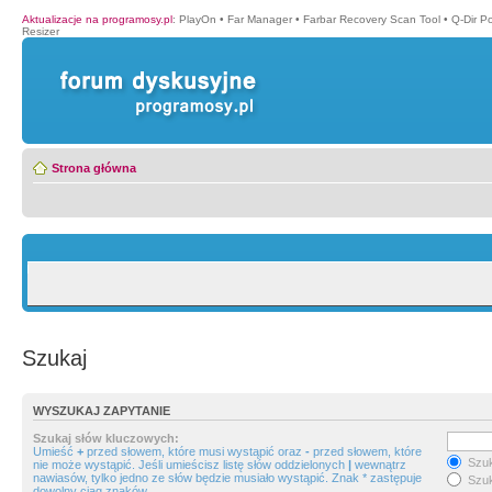
Aktualizacje na programosy.pl
:
PlayOn
•
Far Manager
•
Farbar Recovery Scan Tool
•
Q-Dir P
Resizer
Strona główna
Szukaj
WYSZUKAJ ZAPYTANIE
Szukaj słów kluczowych:
Umieść
+
przed słowem, które musi wystąpić oraz
-
przed słowem, które
Szuk
nie może wystąpić. Jeśli umieścisz listę słów oddzielonych
|
wewnątrz
nawiasów, tylko jedno ze słów będzie musiało wystąpić. Znak * zastępuje
Szuk
dowolny ciąg znaków.