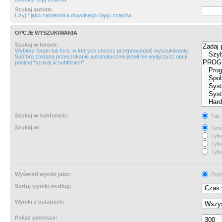
Szukaj autora:
Użyj * jako zamiennika dowolnego ciągu znaków.
OPCJE WYSZUKIWANIA
Szukaj w forach:
Wybierz forum lub fora, w których chcesz przeprowadzić wyszukiwanie.
Subfora zostaną przeszukanie automatycznie jeżeli nie wyłączysz opcji
poniżej “szukaj w subforach“.
Szukaj w subforach:
Tak
Szukaj w:
Tema
Tylk
Tylk
Tylk
Wyświetl wyniki jako:
Post
Sortuj wyniki według:
Wyniki z ostatnich:
Pokaż pierwsze: