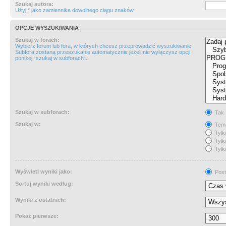
Szukaj autora:
Użyj * jako zamiennika dowolnego ciągu znaków.
OPCJE WYSZUKIWANIA
Szukaj w forach:
Wybierz forum lub fora, w których chcesz przeprowadzić wyszukiwanie.
Subfora zostaną przeszukanie automatycznie jeżeli nie wyłączysz opcji
poniżej “szukaj w subforach“.
Szukaj w subforach:
Tak
Szukaj w:
Tema
Tylk
Tylk
Tylk
Wyświetl wyniki jako:
Post
Sortuj wyniki według:
Wyniki z ostatnich:
Pokaż pierwsze: