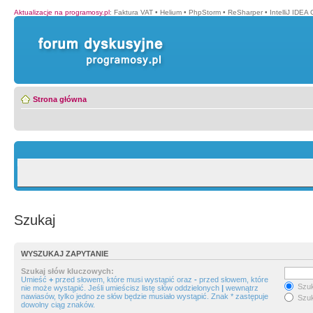
Aktualizacje na programosy.pl
:
Faktura VAT
•
Helium
•
PhpStorm
•
ReSharper
•
IntelliJ IDEA
Strona główna
Szukaj
WYSZUKAJ ZAPYTANIE
Szukaj słów kluczowych:
Umieść
+
przed słowem, które musi wystąpić oraz
-
przed słowem, które
Szuk
nie może wystąpić. Jeśli umieścisz listę słów oddzielonych
|
wewnątrz
nawiasów, tylko jedno ze słów będzie musiało wystąpić. Znak * zastępuje
Szuk
dowolny ciąg znaków.