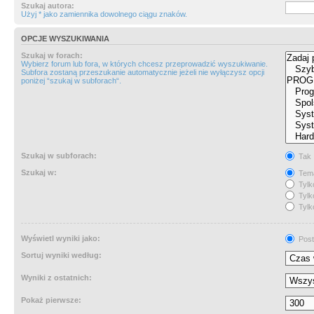
Szukaj autora:
Użyj * jako zamiennika dowolnego ciągu znaków.
OPCJE WYSZUKIWANIA
Szukaj w forach:
Wybierz forum lub fora, w których chcesz przeprowadzić wyszukiwanie.
Subfora zostaną przeszukanie automatycznie jeżeli nie wyłączysz opcji
poniżej “szukaj w subforach“.
Szukaj w subforach:
Tak
Szukaj w:
Tema
Tylk
Tylk
Tylk
Wyświetl wyniki jako:
Post
Sortuj wyniki według:
Wyniki z ostatnich:
Pokaż pierwsze: