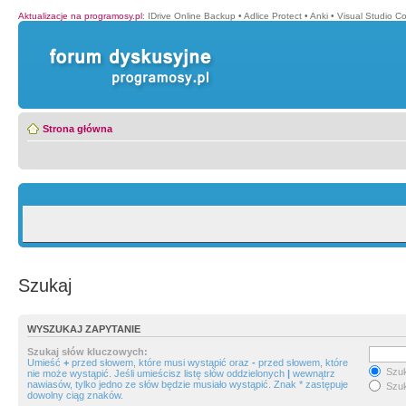
Aktualizacje na programosy.pl
:
IDrive Online Backup
•
Adlice Protect
•
Anki
•
Visual Studio C
Strona główna
Szukaj
WYSZUKAJ ZAPYTANIE
Szukaj słów kluczowych:
Umieść
+
przed słowem, które musi wystąpić oraz
-
przed słowem, które
Szuk
nie może wystąpić. Jeśli umieścisz listę słów oddzielonych
|
wewnątrz
nawiasów, tylko jedno ze słów będzie musiało wystąpić. Znak * zastępuje
Szuk
dowolny ciąg znaków.