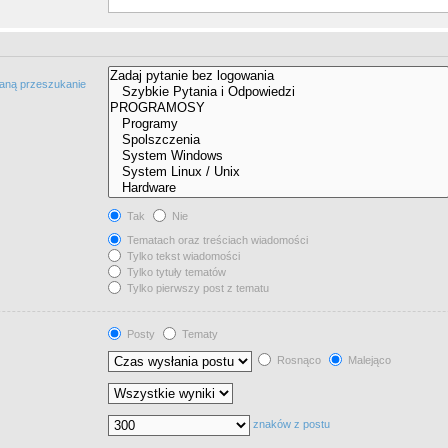
taną przeszukanie
Tak
Nie
Tematach oraz treściach wiadomości
Tylko tekst wiadomości
Tylko tytuły tematów
Tylko pierwszy post z tematu
Posty
Tematy
Rosnąco
Malejąco
znaków z postu