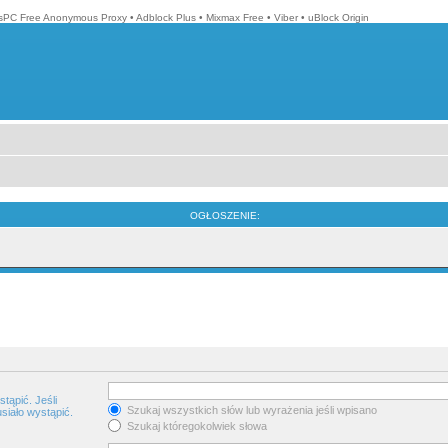
isPC Free Anonymous Proxy
•
Adblock Plus
•
Mixmax Free
•
Viber
•
uBlock Origin
OGŁOSZENIE:
tąpić. Jeśli
Szukaj wszystkich słów lub wyrażenia jeśli wpisano
siało wystąpić.
Szukaj któregokolwiek słowa