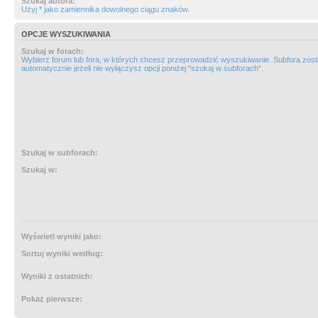
Szukaj autora:
Użyj * jako zamiennika dowolnego ciągu znaków.
OPCJE WYSZUKIWANIA
Szukaj w forach:
Wybierz forum lub fora, w których chcesz przeprowadzić wyszukiwanie. Subfora zos
automatycznie jeżeli nie wyłączysz opcji poniżej “szukaj w subforach“.
Szukaj w subforach:
Szukaj w:
Wyświetl wyniki jako:
Sortuj wyniki według:
Wyniki z ostatnich:
Pokaż pierwsze: