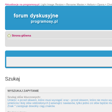
Aktualizacje na programosy.pl
:
Light Image Resizer
•
Rename Master
•
Helium
•
Opera
•
Chr
Strona główna
Szukaj
WYSZUKAJ ZAPYTANIE
Szukaj słów kluczowych:
Umieść
+
przed słowem, które musi wystąpić oraz
-
przed słowem, które nie może wys
umieścisz listę słów oddzielonych
|
wewnątrz nawiasów, tylko jedno ze słów będzie mu
Znak * zastępuje dowolny ciąg znaków.