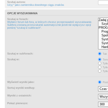
Szukaj autora:
Użyj * jako zamiennika dowolnego ciągu znaków.
OPCJE WYSZUKIWANIA
Szukaj w forach:
Wybierz forum lub fora, w których chcesz przeprowadzić wyszukiwanie.
Subfora zostaną przeszukanie automatycznie jeżeli nie wyłączysz opcji
poniżej “szukaj w subforach“.
Szukaj w subforach:
Tak
Szukaj w:
Tema
Tylk
Tylk
Tylk
Wyświetl wyniki jako:
Post
Sortuj wyniki według:
Wyniki z ostatnich:
Pokaż pierwsze: