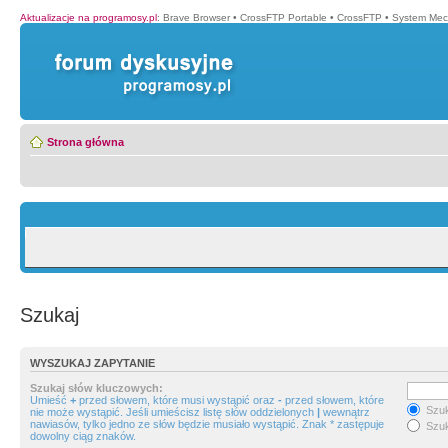
Aktualizacje na programosy.pl
:
Brave Browser
•
CrossFTP Portable
•
CrossFTP
•
System Mec
Strona główna
Szukaj
WYSZUKAJ ZAPYTANIE
Szukaj słów kluczowych:
Umieść
+
przed słowem, które musi wystąpić oraz
-
przed słowem, które
Szuk
nie może wystąpić. Jeśli umieścisz listę słów oddzielonych
|
wewnątrz
nawiasów, tylko jedno ze słów będzie musiało wystąpić. Znak * zastępuje
Szuk
dowolny ciąg znaków.