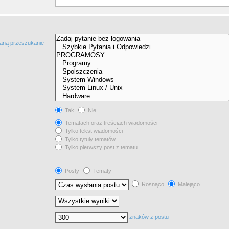
taną przeszukanie
Tak
Nie
Tematach oraz treściach wiadomości
Tylko tekst wiadomości
Tylko tytuły tematów
Tylko pierwszy post z tematu
Posty
Tematy
Rosnąco
Malejąco
znaków z postu