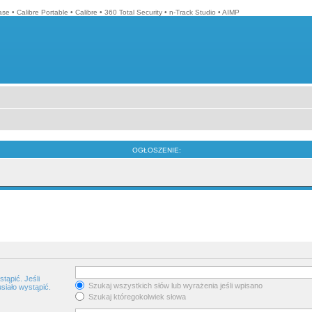
ase
•
Calibre Portable
•
Calibre
•
360 Total Security
•
n-Track Studio
•
AIMP
OGŁOSZENIE:
tąpić. Jeśli
Szukaj wszystkich słów lub wyrażenia jeśli wpisano
siało wystąpić.
Szukaj któregokolwiek słowa