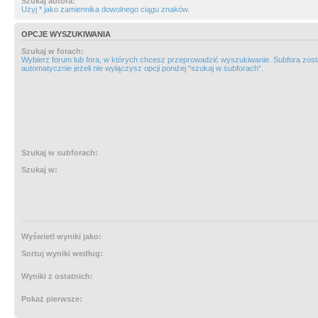
Szukaj autora:
Użyj * jako zamiennika dowolnego ciągu znaków.
OPCJE WYSZUKIWANIA
Szukaj w forach:
Wybierz forum lub fora, w których chcesz przeprowadzić wyszukiwanie. Subfora zos
automatycznie jeżeli nie wyłączysz opcji poniżej “szukaj w subforach“.
Szukaj w subforach:
Szukaj w:
Wyświetl wyniki jako:
Sortuj wyniki według:
Wyniki z ostatnich:
Pokaż pierwsze: