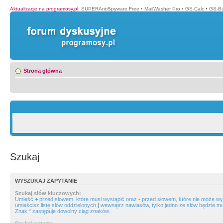
Aktualizacje na programosy.pl
:
SUPERAntiSpyware Free
•
MailWasher Pro
•
GS-Calc
•
GS-B
Strona główna
Szukaj
WYSZUKAJ ZAPYTANIE
Szukaj słów kluczowych:
Umieść
+
przed słowem, które musi wystąpić oraz
-
przed słowem, które nie może wys
umieścisz listę słów oddzielonych
|
wewnątrz nawiasów, tylko jedno ze słów będzie mu
Znak * zastępuje dowolny ciąg znaków.