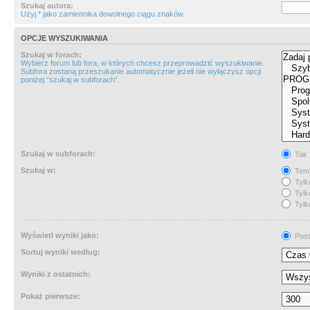
Szukaj autora:
Użyj * jako zamiennika dowolnego ciągu znaków.
OPCJE WYSZUKIWANIA
Szukaj w forach:
Wybierz forum lub fora, w których chcesz przeprowadzić wyszukiwanie.
Subfora zostaną przeszukanie automatycznie jeżeli nie wyłączysz opcji
poniżej “szukaj w subforach“.
Szukaj w subforach:
Tak
Szukaj w:
Tema
Tylk
Tylk
Tylk
Wyświetl wyniki jako:
Post
Sortuj wyniki według:
Wyniki z ostatnich:
Pokaż pierwsze: