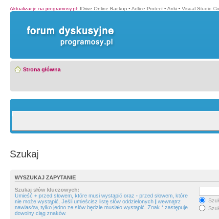
Aktualizacje na programosy.pl
:
IDrive Online Backup
•
Adlice Protect
•
Anki
•
Visual Studio C
Strona główna
Szukaj
WYSZUKAJ ZAPYTANIE
Szukaj słów kluczowych:
Umieść
+
przed słowem, które musi wystąpić oraz
-
przed słowem, które
Szuk
nie może wystąpić. Jeśli umieścisz listę słów oddzielonych
|
wewnątrz
nawiasów, tylko jedno ze słów będzie musiało wystąpić. Znak * zastępuje
Szuk
dowolny ciąg znaków.