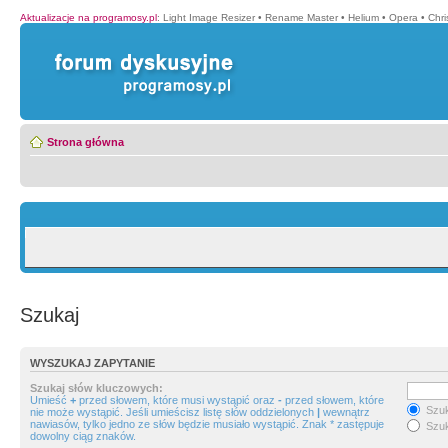
Aktualizacje na programosy.pl
:
Light Image Resizer
•
Rename Master
•
Helium
•
Opera
•
Chr
Strona główna
Szukaj
WYSZUKAJ ZAPYTANIE
Szukaj słów kluczowych:
Umieść
+
przed słowem, które musi wystąpić oraz
-
przed słowem, które
Szuk
nie może wystąpić. Jeśli umieścisz listę słów oddzielonych
|
wewnątrz
nawiasów, tylko jedno ze słów będzie musiało wystąpić. Znak * zastępuje
Szuk
dowolny ciąg znaków.