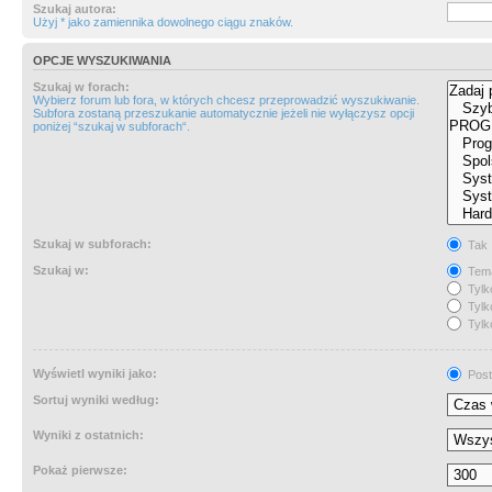
Szukaj autora:
Użyj * jako zamiennika dowolnego ciągu znaków.
OPCJE WYSZUKIWANIA
Szukaj w forach:
Wybierz forum lub fora, w których chcesz przeprowadzić wyszukiwanie.
Subfora zostaną przeszukanie automatycznie jeżeli nie wyłączysz opcji
poniżej “szukaj w subforach“.
Szukaj w subforach:
Tak
Szukaj w:
Tema
Tylk
Tylk
Tylk
Wyświetl wyniki jako:
Post
Sortuj wyniki według:
Wyniki z ostatnich:
Pokaż pierwsze: