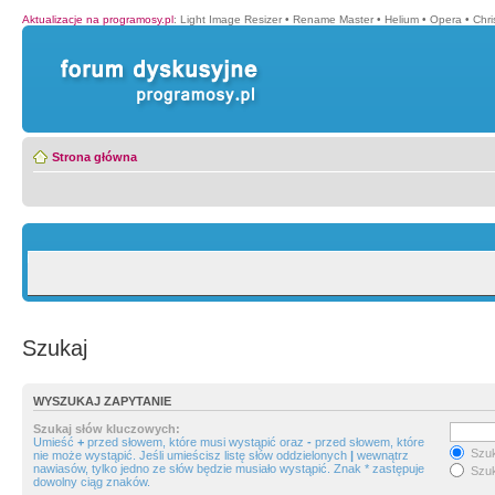
Aktualizacje na programosy.pl
:
Light Image Resizer
•
Rename Master
•
Helium
•
Opera
•
Chr
Strona główna
Szukaj
WYSZUKAJ ZAPYTANIE
Szukaj słów kluczowych:
Umieść
+
przed słowem, które musi wystąpić oraz
-
przed słowem, które
Szuk
nie może wystąpić. Jeśli umieścisz listę słów oddzielonych
|
wewnątrz
nawiasów, tylko jedno ze słów będzie musiało wystąpić. Znak * zastępuje
Szuk
dowolny ciąg znaków.