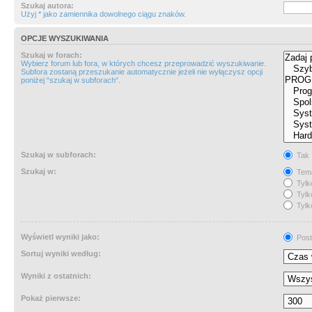
Szukaj autora:
Użyj * jako zamiennika dowolnego ciągu znaków.
OPCJE WYSZUKIWANIA
Szukaj w forach:
Wybierz forum lub fora, w których chcesz przeprowadzić wyszukiwanie.
Subfora zostaną przeszukanie automatycznie jeżeli nie wyłączysz opcji
poniżej “szukaj w subforach“.
Szukaj w subforach:
Tak
Szukaj w:
Tema
Tylk
Tylk
Tylk
Wyświetl wyniki jako:
Post
Sortuj wyniki według:
Wyniki z ostatnich:
Pokaż pierwsze: