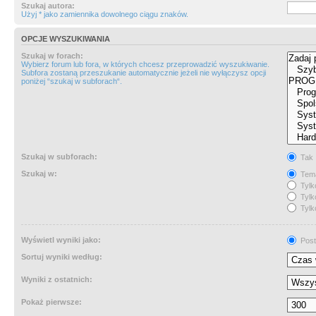
Szukaj autora:
Użyj * jako zamiennika dowolnego ciągu znaków.
OPCJE WYSZUKIWANIA
Szukaj w forach:
Wybierz forum lub fora, w których chcesz przeprowadzić wyszukiwanie.
Subfora zostaną przeszukanie automatycznie jeżeli nie wyłączysz opcji
poniżej “szukaj w subforach“.
Szukaj w subforach:
Tak
Szukaj w:
Tema
Tylk
Tylk
Tylk
Wyświetl wyniki jako:
Post
Sortuj wyniki według:
Wyniki z ostatnich:
Pokaż pierwsze: