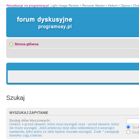
Aktualizacje na programosy.pl
:
Light Image Resizer
•
Rename Master
•
Helium
•
Opera
•
Chr
Strona główna
Szukaj
WYSZUKAJ ZAPYTANIE
Szukaj słów kluczowych:
Umieść
+
przed słowem, które musi wystąpić oraz
-
przed słowem, które
Szuk
nie może wystąpić. Jeśli umieścisz listę słów oddzielonych
|
wewnątrz
nawiasów, tylko jedno ze słów będzie musiało wystąpić. Znak * zastępuje
Szuk
dowolny ciąg znaków.