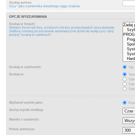
Szukaj autora:
Użyj * jako zamiennika dowolnego ciągu znaków.
OPCJE WYSZUKIWANIA
Szukaj w forach:
Wybierz forum lub fora, w których chcesz przeprowadzić wyszukiwanie.
Subfora zostaną przeszukanie automatycznie jeżeli nie wyłączysz opcji
poniżej “szukaj w subforach“.
Szukaj w subforach:
Tak
Szukaj w:
Tema
Tylk
Tylk
Tylk
Wyświetl wyniki jako:
Post
Sortuj wyniki według:
Wyniki z ostatnich:
Pokaż pierwsze: