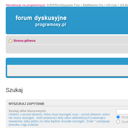
Aktualizacje na programosy.pl
:
SUPERAntiSpyware Free
•
MailWasher Pro
•
GS-Calc
•
GS-B
Strona główna
Szukaj
WYSZUKAJ ZAPYTANIE
Szukaj słów kluczowych:
Umieść
+
przed słowem, które musi wystąpić oraz
-
przed słowem, które
Szuk
nie może wystąpić. Jeśli umieścisz listę słów oddzielonych
|
wewnątrz
nawiasów, tylko jedno ze słów będzie musiało wystąpić. Znak * zastępuje
Szuk
dowolny ciąg znaków.