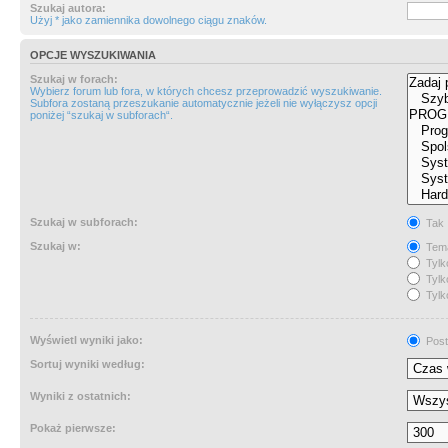
Szukaj autora:
Użyj * jako zamiennika dowolnego ciągu znaków.
OPCJE WYSZUKIWANIA
Szukaj w forach:
Wybierz forum lub fora, w których chcesz przeprowadzić wyszukiwanie.
Subfora zostaną przeszukanie automatycznie jeżeli nie wyłączysz opcji
poniżej “szukaj w subforach“.
Szukaj w subforach:
Tak
Szukaj w:
Tema
Tylk
Tylk
Tylk
Wyświetl wyniki jako:
Post
Sortuj wyniki według:
Wyniki z ostatnich:
Pokaż pierwsze: