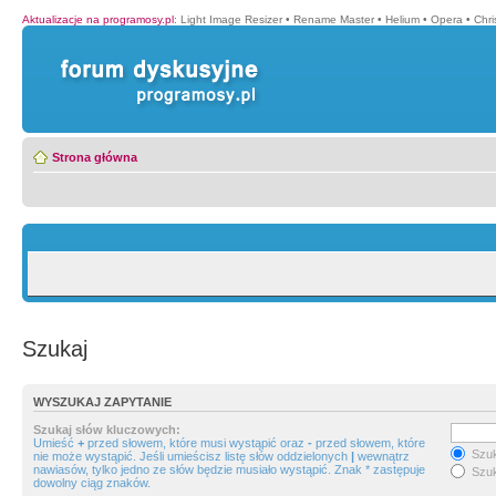
Aktualizacje na programosy.pl
:
Light Image Resizer
•
Rename Master
•
Helium
•
Opera
•
Chr
Strona główna
Szukaj
WYSZUKAJ ZAPYTANIE
Szukaj słów kluczowych:
Umieść
+
przed słowem, które musi wystąpić oraz
-
przed słowem, które
Szuk
nie może wystąpić. Jeśli umieścisz listę słów oddzielonych
|
wewnątrz
nawiasów, tylko jedno ze słów będzie musiało wystąpić. Znak * zastępuje
Szuk
dowolny ciąg znaków.