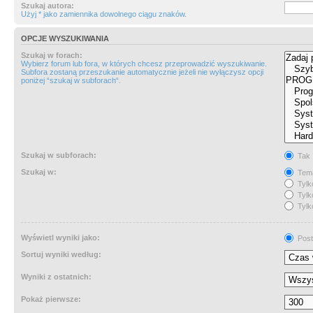
Szukaj autora:
Użyj * jako zamiennika dowolnego ciągu znaków.
OPCJE WYSZUKIWANIA
Szukaj w forach:
Wybierz forum lub fora, w których chcesz przeprowadzić wyszukiwanie.
Subfora zostaną przeszukanie automatycznie jeżeli nie wyłączysz opcji
poniżej “szukaj w subforach“.
Szukaj w subforach:
Tak
Szukaj w:
Tema
Tylk
Tylk
Tylk
Wyświetl wyniki jako:
Post
Sortuj wyniki według:
Wyniki z ostatnich:
Pokaż pierwsze: