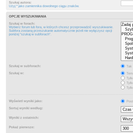
Szukaj autora:
Użyj * jako zamiennika dowolnego ciągu znaków.
OPCJE WYSZUKIWANIA
Szukaj w forach:
Wybierz forum lub fora, w których chcesz przeprowadzić wyszukiwanie.
Subfora zostaną przeszukanie automatycznie jeżeli nie wyłączysz opcji
poniżej “szukaj w subforach“.
Szukaj w subforach:
Tak
Szukaj w:
Tema
Tylk
Tylk
Tylk
Wyświetl wyniki jako:
Post
Sortuj wyniki według:
Wyniki z ostatnich:
Pokaż pierwsze: