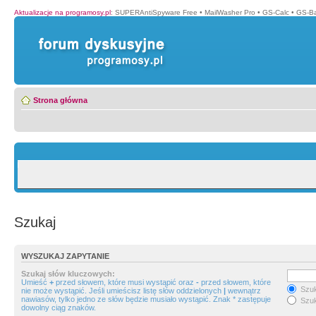
Aktualizacje na programosy.pl
:
SUPERAntiSpyware Free
•
MailWasher Pro
•
GS-Calc
•
GS-B
Strona główna
Szukaj
WYSZUKAJ ZAPYTANIE
Szukaj słów kluczowych:
Umieść
+
przed słowem, które musi wystąpić oraz
-
przed słowem, które
Szuk
nie może wystąpić. Jeśli umieścisz listę słów oddzielonych
|
wewnątrz
nawiasów, tylko jedno ze słów będzie musiało wystąpić. Znak * zastępuje
Szuk
dowolny ciąg znaków.