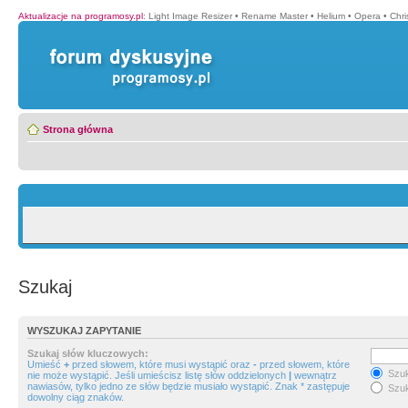
Aktualizacje na programosy.pl
:
Light Image Resizer
•
Rename Master
•
Helium
•
Opera
•
Chr
Strona główna
Szukaj
WYSZUKAJ ZAPYTANIE
Szukaj słów kluczowych:
Umieść
+
przed słowem, które musi wystąpić oraz
-
przed słowem, które
Szuk
nie może wystąpić. Jeśli umieścisz listę słów oddzielonych
|
wewnątrz
nawiasów, tylko jedno ze słów będzie musiało wystąpić. Znak * zastępuje
Szuk
dowolny ciąg znaków.