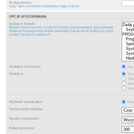
Szukaj autora:
Użyj * jako zamiennika dowolnego ciągu znaków.
OPCJE WYSZUKIWANIA
Szukaj w forach:
Wybierz forum lub fora, w których chcesz przeprowadzić wyszukiwanie.
Subfora zostaną przeszukanie automatycznie jeżeli nie wyłączysz opcji
poniżej “szukaj w subforach“.
Szukaj w subforach:
Tak
Szukaj w:
Tema
Tylk
Tylk
Tylk
Wyświetl wyniki jako:
Post
Sortuj wyniki według:
Wyniki z ostatnich:
Pokaż pierwsze: