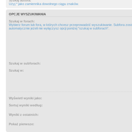
Szukaj autora:
Użyj * jako zamiennika dowolnego ciągu znaków.
OPCJE WYSZUKIWANIA
Szukaj w forach:
Wybierz forum lub fora, w których chcesz przeprowadzić wyszukiwanie. Subfora zos
automatycznie jeżeli nie wyłączysz opcji poniżej “szukaj w subforach“.
Szukaj w subforach:
Szukaj w:
Wyświetl wyniki jako:
Sortuj wyniki według:
Wyniki z ostatnich:
Pokaż pierwsze: