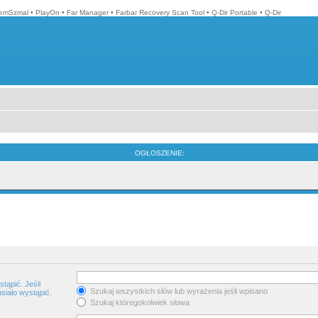
emSzmal
•
PlayOn
•
Far Manager
•
Farbar Recovery Scan Tool
•
Q-Dir Portable
•
Q-Dir
OGŁOSZENIE:
tąpić. Jeśli
Szukaj wszystkich słów lub wyrażenia jeśli wpisano
siało wystąpić.
Szukaj któregokolwiek słowa