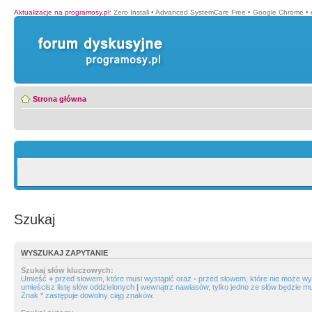
Aktualizacje na programosy.pl
:
Zero Install
•
Advanced SystemCare Free
•
Google Chrome
•
Strona główna
Szukaj
WYSZUKAJ ZAPYTANIE
Szukaj słów kluczowych:
Umieść
+
przed słowem, które musi wystąpić oraz
-
przed słowem, które nie może wys
umieścisz listę słów oddzielonych
|
wewnątrz nawiasów, tylko jedno ze słów będzie mu
Znak * zastępuje dowolny ciąg znaków.