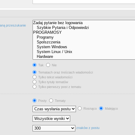
taną przeszukanie
Tak
Nie
Tematach oraz treściach wiadomości
Tylko tekst wiadomości
Tylko tytuły tematów
Tylko pierwszy post z tematu
Posty
Tematy
Rosnąco
Malejąco
znaków z postu