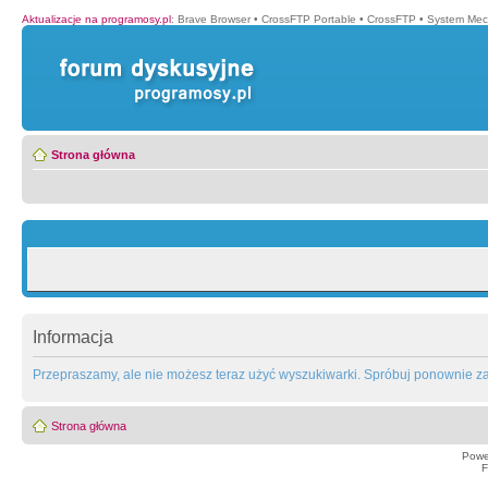
Aktualizacje na programosy.pl
:
Brave Browser
•
CrossFTP Portable
•
CrossFTP
•
System Mec
Strona główna
Informacja
Przepraszamy, ale nie możesz teraz użyć wyszukiwarki. Spróbuj ponownie za 
Strona główna
Powe
F