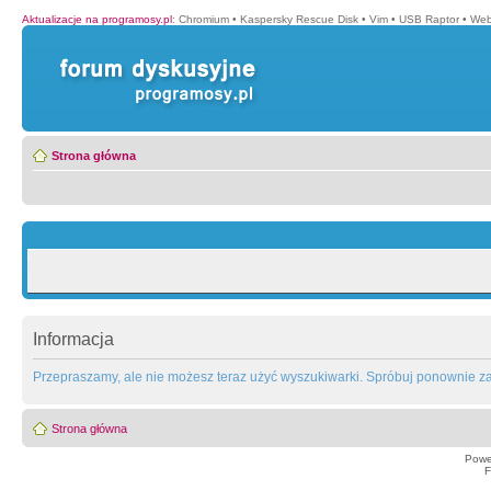
Aktualizacje na programosy.pl
:
Chromium
•
Kaspersky Rescue Disk
•
Vim
•
USB Raptor
•
Web
Strona główna
Informacja
Przepraszamy, ale nie możesz teraz użyć wyszukiwarki. Spróbuj ponownie za 
Strona główna
Powe
F