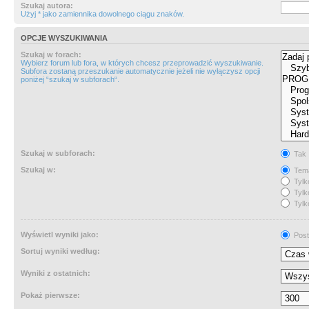
Szukaj autora:
Użyj * jako zamiennika dowolnego ciągu znaków.
OPCJE WYSZUKIWANIA
Szukaj w forach:
Wybierz forum lub fora, w których chcesz przeprowadzić wyszukiwanie.
Subfora zostaną przeszukanie automatycznie jeżeli nie wyłączysz opcji
poniżej “szukaj w subforach“.
Szukaj w subforach:
Tak
Szukaj w:
Tema
Tylk
Tylk
Tylk
Wyświetl wyniki jako:
Post
Sortuj wyniki według:
Wyniki z ostatnich:
Pokaż pierwsze: