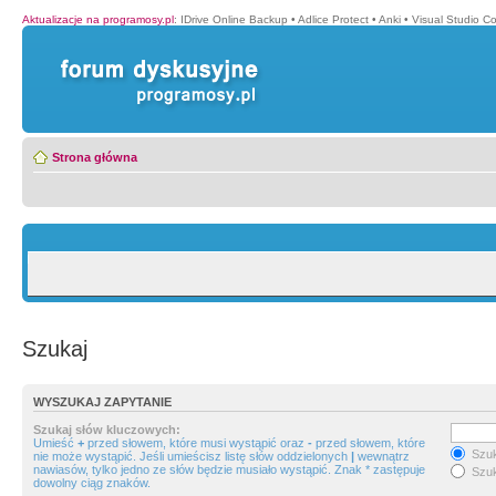
Aktualizacje na programosy.pl
:
IDrive Online Backup
•
Adlice Protect
•
Anki
•
Visual Studio C
Strona główna
Szukaj
WYSZUKAJ ZAPYTANIE
Szukaj słów kluczowych:
Umieść
+
przed słowem, które musi wystąpić oraz
-
przed słowem, które
Szuk
nie może wystąpić. Jeśli umieścisz listę słów oddzielonych
|
wewnątrz
nawiasów, tylko jedno ze słów będzie musiało wystąpić. Znak * zastępuje
Szuk
dowolny ciąg znaków.