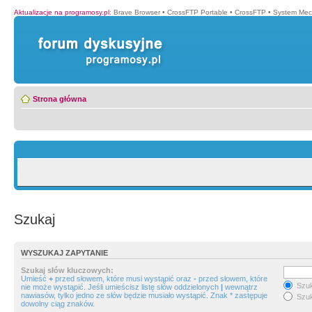
Aktualizacje na programosy.pl
:
Brave Browser
•
CrossFTP Portable
•
CrossFTP
•
System Mec
Strona główna
Szukaj
WYSZUKAJ ZAPYTANIE
Szukaj słów kluczowych:
Umieść
+
przed słowem, które musi wystąpić oraz
-
przed słowem, które
Szuk
nie może wystąpić. Jeśli umieścisz listę słów oddzielonych
|
wewnątrz
nawiasów, tylko jedno ze słów będzie musiało wystąpić. Znak * zastępuje
Szuk
dowolny ciąg znaków.