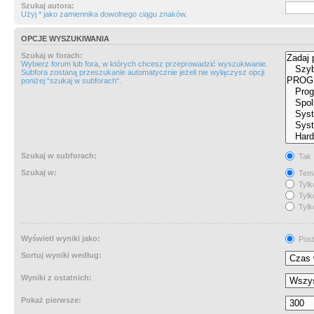
Szukaj autora:
Użyj * jako zamiennika dowolnego ciągu znaków.
OPCJE WYSZUKIWANIA
Szukaj w forach:
Wybierz forum lub fora, w których chcesz przeprowadzić wyszukiwanie.
Subfora zostaną przeszukanie automatycznie jeżeli nie wyłączysz opcji
poniżej “szukaj w subforach“.
Szukaj w subforach:
Tak
Szukaj w:
Tema
Tylk
Tylk
Tylk
Wyświetl wyniki jako:
Post
Sortuj wyniki według:
Wyniki z ostatnich:
Pokaż pierwsze: