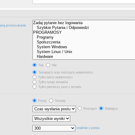
taną przeszukanie
Tak
Nie
Tematach oraz treściach wiadomości
Tylko tekst wiadomości
Tylko tytuły tematów
Tylko pierwszy post z tematu
Posty
Tematy
Rosnąco
Malejąco
znaków z postu