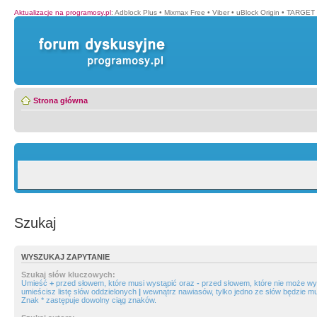
Aktualizacje na programosy.pl
:
Adblock Plus
•
Mixmax Free
•
Viber
•
uBlock Origin
•
TARGET 
Strona główna
Szukaj
WYSZUKAJ ZAPYTANIE
Szukaj słów kluczowych:
Umieść
+
przed słowem, które musi wystąpić oraz
-
przed słowem, które nie może wys
umieścisz listę słów oddzielonych
|
wewnątrz nawiasów, tylko jedno ze słów będzie mu
Znak * zastępuje dowolny ciąg znaków.