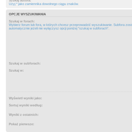
Szukaj autora:
Użyj * jako zamiennika dowolnego ciągu znaków.
OPCJE WYSZUKIWANIA
Szukaj w forach:
Wybierz forum lub fora, w których chcesz przeprowadzić wyszukiwanie. Subfora zos
automatycznie jeżeli nie wyłączysz opcji poniżej “szukaj w subforach“.
Szukaj w subforach:
Szukaj w:
Wyświetl wyniki jako:
Sortuj wyniki według:
Wyniki z ostatnich:
Pokaż pierwsze: