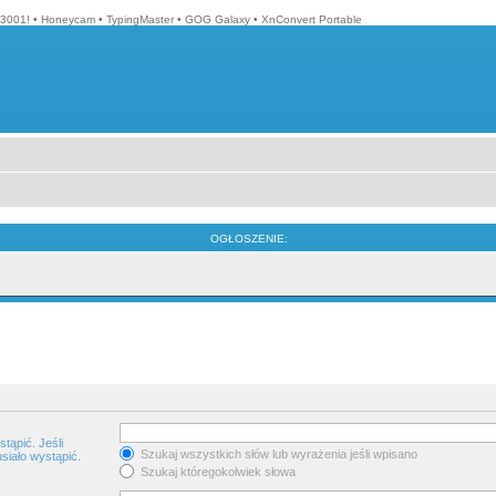
3001!
•
Honeycam
•
TypingMaster
•
GOG Galaxy
•
XnConvert Portable
OGŁOSZENIE:
tąpić. Jeśli
Szukaj wszystkich słów lub wyrażenia jeśli wpisano
siało wystąpić.
Szukaj któregokolwiek słowa