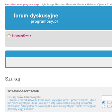
Aktualizacje na programosy.pl
:
Light Image Resizer
•
Rename Master
•
Helium
•
Opera
•
Chr
Strona główna
Szukaj
WYSZUKAJ ZAPYTANIE
Szukaj słów kluczowych:
Umieść
+
przed słowem, które musi wystąpić oraz
-
przed słowem, które
Szuk
nie może wystąpić. Jeśli umieścisz listę słów oddzielonych
|
wewnątrz
nawiasów, tylko jedno ze słów będzie musiało wystąpić. Znak * zastępuje
Szuk
dowolny ciąg znaków.