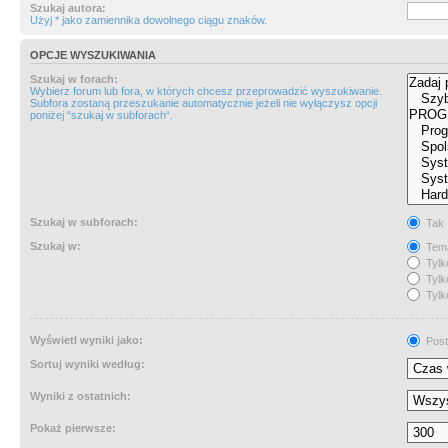
Szukaj autora:
Użyj * jako zamiennika dowolnego ciągu znaków.
OPCJE WYSZUKIWANIA
Szukaj w forach:
Wybierz forum lub fora, w których chcesz przeprowadzić wyszukiwanie.
Subfora zostaną przeszukanie automatycznie jeżeli nie wyłączysz opcji
poniżej “szukaj w subforach“.
Szukaj w subforach:
Tak
Szukaj w:
Tema
Tylk
Tylk
Tylk
Wyświetl wyniki jako:
Post
Sortuj wyniki według:
Wyniki z ostatnich:
Pokaż pierwsze: