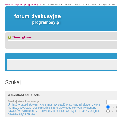
Aktualizacje na programosy.pl
:
Brave Browser
•
CrossFTP Portable
•
CrossFTP
•
System Mec
Strona główna
Szukaj
WYSZUKAJ ZAPYTANIE
Szukaj słów kluczowych:
Umieść
+
przed słowem, które musi wystąpić oraz
-
przed słowem, które
Szuk
nie może wystąpić. Jeśli umieścisz listę słów oddzielonych
|
wewnątrz
nawiasów, tylko jedno ze słów będzie musiało wystąpić. Znak * zastępuje
Szuk
dowolny ciąg znaków.